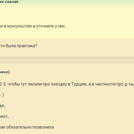
ко сказал:
е в консульстве и уточните у них
о-то была практика?
нено)
-3, чтобы тут писали про поездку в Турцию, а в частности про д-ты
:)
де,
ажет,
учае обязательно позвонила