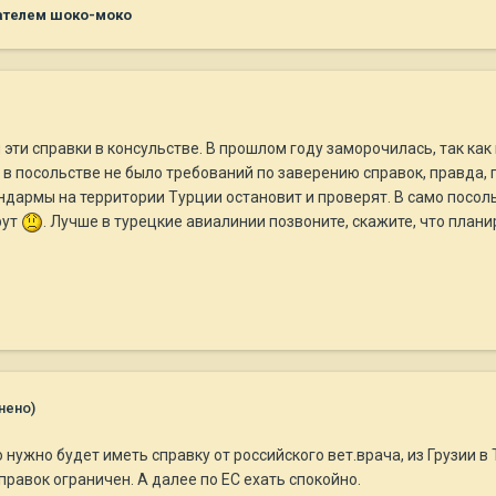
ателем шоко-моко
 эти справки в консульстве. В прошлом году заморочилась, так как
 в посольстве не было требований по заверению справок, правда,
андармы на территории Турции остановит и проверят. В само посоль
рут
. Лучше в турецкие авиалинии позвоните, скажите, что планир
нено)
 нужно будет иметь справку от российского вет.врача, из Грузии в Т
справок ограничен. А далее по ЕС ехать спокойно.