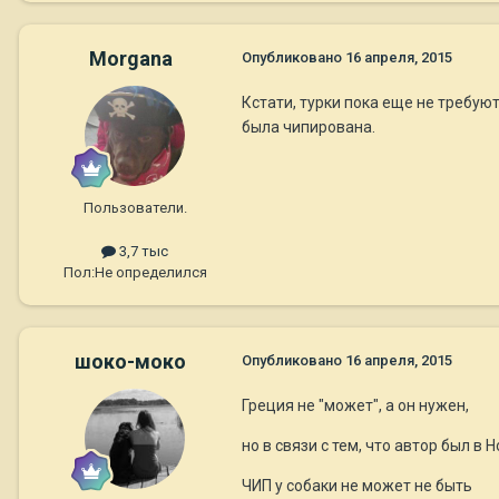
Morgana
Опубликовано
16 апреля, 2015
Кстати, турки пока еще не требуют
была чипирована.
Пользователи.
3,7 тыс
Пол:
Не определился
шоко-моко
Опубликовано
16 апреля, 2015
Греция не "может", а он нужен,
но в связи с тем, что автор был в 
ЧИП у собаки не может не быть