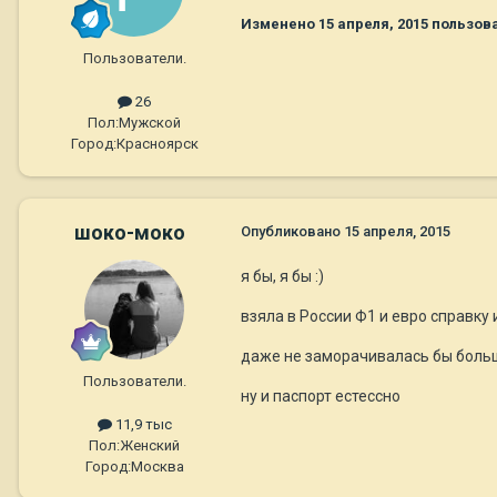
Изменено
15 апреля, 2015
пользов
Пользователи.
26
Пол:
Мужской
Город:
Красноярск
шоко-моко
Опубликовано
15 апреля, 2015
я бы, я бы :)
взяла в России Ф1 и евро справку и
даже не заморачивалась бы боль
Пользователи.
ну и паспорт естессно
11,9 тыс
Пол:
Женский
Город:
Москва