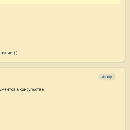
чьих :) )
Автор
ументов в консульстве..