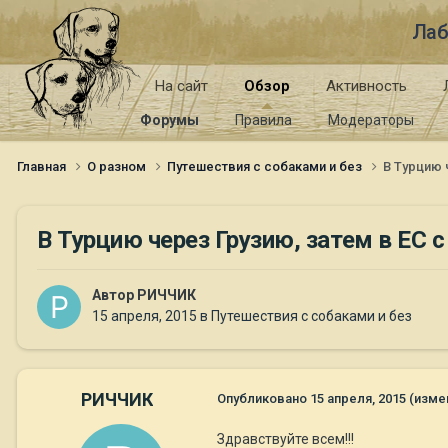
Лаб
На сайт
Обзор
Активность
Форумы
Правила
Модераторы
Главная
О разном
Путешествия с собаками и без
В Турцию 
В Турцию через Грузию, затем в ЕС 
Автор
РИЧЧИК
15 апреля, 2015
в
Путешествия с собаками и без
РИЧЧИК
Опубликовано
15 апреля, 2015
(изме
Здравствуйте всем!!!