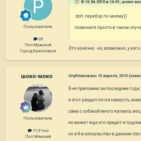
В 15.04.2015 в 14:01, шоко-мо
:doh: перебор по-моему))
Пользователи.
позвоните просто в таком случа
26
Пол:
Мужской
Это конечно.. но, возможно, у ког
Город:
Красноярск
шоко-моко
Опубликовано
15 апреля, 2015
(изме
Я не припомню за последние года 2
я этот раздел почти наизусть знаю 
сама с собакой много катаюсь вез
Пользователи.
но может еще кто придет и подск
11,9 тыс
но я б в консульство в данном сл
Пол:
Женский