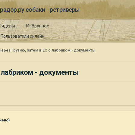
радор.ру собаки - ретриверы
Лидеры
Избранное
Пользователи онлайн
через Грузию, затем в ЕС с лабриком - документы
с лабриком - документы
нено)