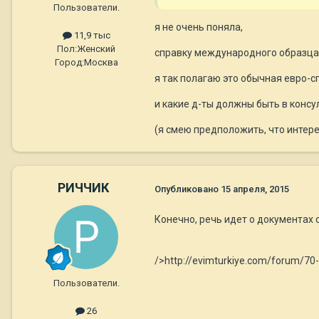
Пользователи.
я не очень поняла,
11,9 тыс
Пол:
Женский
справку международного образца 
Город:
Москва
я так полагаю это обычная евро-с
и какие д-ты должны быть в консу
(я смею предположить, что интерес
РИЧЧИК
Опубликовано
15 апреля, 2015
Конечно, речь идет о документах 
/>http://evimturkiye.com/forum/70
Пользователи.
26