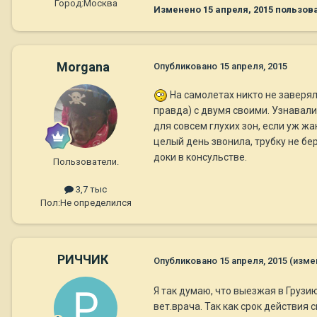
Город:
Москва
Изменено
15 апреля, 2015
пользов
Morgana
Опубликовано
15 апреля, 2015
На самолетах никто не заверял
правда) с двумя своими. Узнавали
для совсем глухих зон, если уж ж
целый день звонила, трубку не бе
доки в консульстве.
Пользователи.
3,7 тыс
Пол:
Не определился
РИЧЧИК
Опубликовано
15 апреля, 2015
(изме
Я так думаю, что выезжая в Грузию
вет.врача. Так как срок действия 