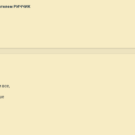
ателем РИЧЧИК
 все,
ше