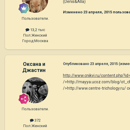
(Denis&Alla)
Изменено
23 апреля, 2015
пользов
Пользователи.
13,2 тыс
Пол:
Женский
Город:
Москва
Оксана и
Опубликовано
23 апреля, 2015
(изме
Джастин
http://www.cnikvi.ru/content.php?id=
/>http://mayya.ucoz.com/blog/ot_
/>http://www.centre-trichology.ru
Пользователи.
372
Пол:
Женский