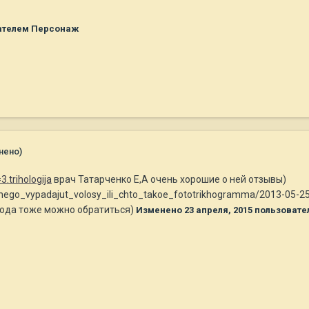
ателем Персонаж
нено)
3.trihologija
врач Татарченко Е,А очень хорошие о ней отзывы)
chego_vypadajut_volosy_ili_chto_takoe_fototrikhogramma/2013-05-2
/ сюда тоже можно обратиться)
Изменено
23 апреля, 2015
пользовате