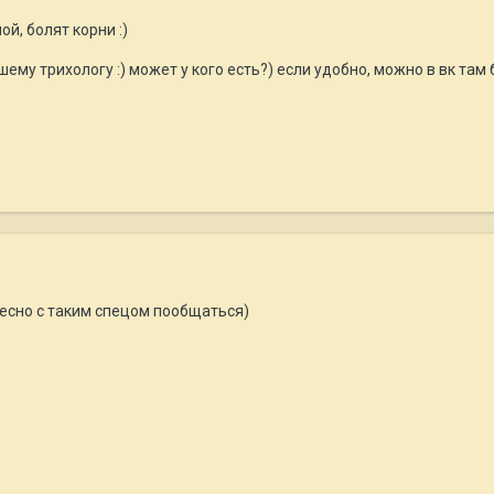
й, болят корни :)
ему трихологу :) может у кого есть?) если удобно, можно в вк там б
ресно с таким спецом пообщаться)