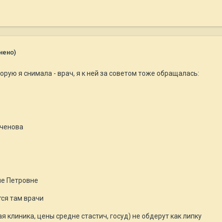
нено)
орую я снимала - врач, я к ней за советом тоже обращалась:
еченова
не Петровне
тся там врачи
я клиника, цены средне стастич, госуд) не обдерут как липку