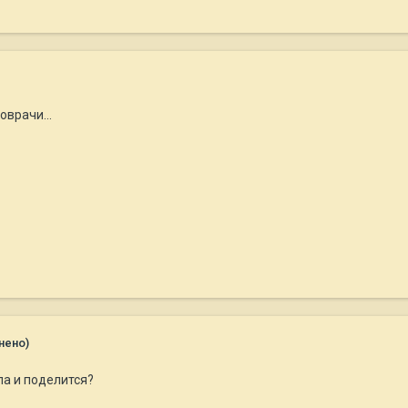
оврачи...
нено)
ла и поделится?