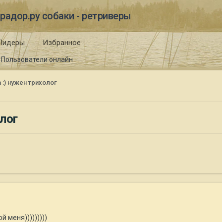
радор.ру собаки - ретриверы
Лидеры
Избранное
Пользователи онлайн
 :) нужен трихолог
олог
 меня)))))))))