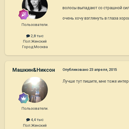
волосы выпадают со страшной сило
очень хочу взглянуть в глаза хорош
Пользователи.
2,8 тыс
Пол:
Женский
Город:
Москва
Машкин&Никсон
Опубликовано
23 апреля, 2015
Лучше тут пишите, мне тоже инте
Пользователи.
4,4 тыс
Пол:
Женский