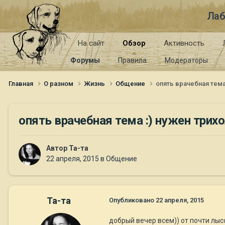
Лаб
На сайт
Обзор
Активность
Форумы
Правила
Модераторы
Главная
О разном
Жизнь
Общение
опять врачебная тема
опять врачебная тема :) нужен трих
Автор
Та-та
22 апреля, 2015
в
Общение
Та-та
Опубликовано
22 апреля, 2015
добрый вечер всем)) от почти лысой