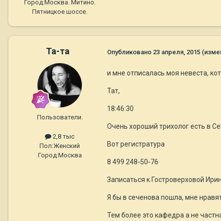
Город:
Москва. Митино.
Пятницкое шоссе.
Та-та
Опубликовано
23 апреля, 2015
(изме
и мне отписалась моя невеста, кот
Тат,
18:46:30
Пользователи.
Очень хороший трихолог есть в С
2,8 тыс
Вот регистратура
Пол:
Женский
Город:
Москва
8 499 248‑50‑76
Записаться к Гостроверховой Ири
Я бы в сеченова пошла, мне нравя
Тем более это кафедра а не частна