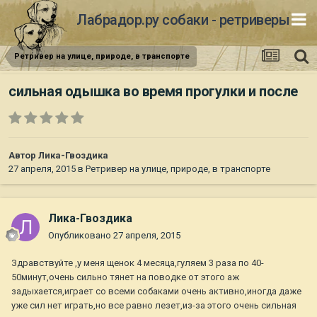
Лабрадор.ру собаки - ретриверы
Ретривер на улице, природе, в транспорте
сильная одышка во время прогулки и после
Автор
Лика-Гвоздика
27 апреля, 2015
в
Ретривер на улице, природе, в транспорте
Лика-Гвоздика
Опубликовано
27 апреля, 2015
Здравствуйте ,у меня щенок 4 месяца,гуляем 3 раза по 40-
50минут,очень сильно тянет на поводке от этого аж
задыхается,играет со всеми собаками очень активно,иногда даже
уже сил нет играть,но все равно лезет,из-за этого очень сильная