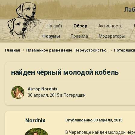
Лаб
На сайт
Обзор
Активность
Форумы
Правила
Модераторы
Главная
Племенное разведение. Переустройство.
Потеряшк
найден чёрный молодой кобель
Автор
Nordnix
30 апреля, 2015
в
Потеряшки
Nordnix
Опубликовано
30 апреля, 2015
В Череповце найден молодой чёрн