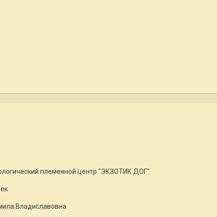
нологический племенной центр "ЭКЗОТИК ДОГ"
бек
мила Владиславовна