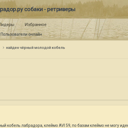
радор.ру собаки - ретриверы
Лидеры
Избранное
Пользователи онлайн
и
найден чёрный молодой кобель
ый кобель лабрадора, клеймо AVI 59, по базам клеймо не могу и