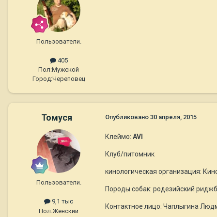
Пользователи.
405
Пол:
Мужской
Город:
Череповец
Томуся
Опубликовано
30 апреля, 2015
Клеймо:
AVI
Клуб/питомник
кинологическая организация: Ки
Пользователи.
Породы собак: родезийский ридж
9,1 тыс
Контактное лицо: Чаплыгина Люд
Пол:
Женский