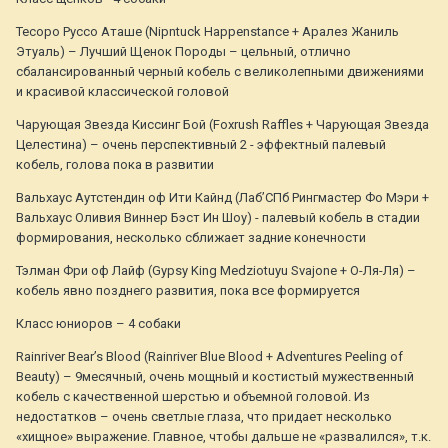
Тесоро Руссо Аташе (Nipntuck Happenstance + Аралез Жаниль
Этуаль) – Лучший Щенок Породы – цельный, отлично
сбалансированный черный кобель с великолепными движениями
и красивой классической головой
Чарующая Звезда Киссинг Бой (Foxrush Raffles + Чарующая Звезда
Целестина) – очень перспективный 2 - эффектный палевый
кобель, голова пока в развитии
Вальхаус Аутстендин оф Ити Кайнд (Лаб’СПб Рингмастер Фо Мэри +
Вальхаус Оливия Виннер Бэст Ин Шоу) - палевый кобель в стадии
формирования, несколько сближает задние конечности
Тэлман Фри оф Лайф (Gypsy King Medziotuyu Svajone + О-Ля-Ля) –
кобель явно позднего развития, пока все формируется
Класс юниоров – 4 собаки
Rainriver Bear’s Blood (Rainriver Blue Blood + Adventures Peeling of
Beauty) – 9месячный, очень мощный и костистый мужественный
кобель с качественной шерстью и объемной головой. Из
недостатков – очень светлые глаза, что придает несколько
«хищное» выражение. Главное, чтобы дальше не «развалился», т.к.