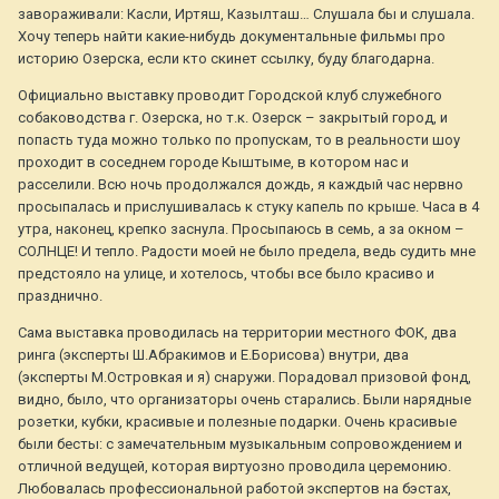
завораживали: Касли, Иртяш, Казылташ… Слушала бы и слушала.
Хочу теперь найти какие-нибудь документальные фильмы про
историю Озерска, если кто скинет ссылку, буду благодарна.
Официально выставку проводит Городской клуб служебного
собаководства г. Озерска, но т.к. Озерск – закрытый город, и
попасть туда можно только по пропускам, то в реальности шоу
проходит в соседнем городе Кыштыме, в котором нас и
расселили. Всю ночь продолжался дождь, я каждый час нервно
просыпалась и прислушивалась к стуку капель по крыше. Часа в 4
утра, наконец, крепко заснула. Просыпаюсь в семь, а за окном –
СОЛНЦЕ! И тепло. Радости моей не было предела, ведь судить мне
предстояло на улице, и хотелось, чтобы все было красиво и
празднично.
Сама выставка проводилась на территории местного ФОК, два
ринга (эксперты Ш.Абракимов и Е.Борисова) внутри, два
(эксперты М.Островкая и я) снаружи. Порадовал призовой фонд,
видно, было, что организаторы очень старались. Были нарядные
розетки, кубки, красивые и полезные подарки. Очень красивые
были бесты: с замечательным музыкальным сопровождением и
отличной ведущей, которая виртуозно проводила церемонию.
Любовалась профессиональной работой экспертов на бэстах,