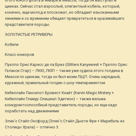
этого юного флэта в январе в Миассе, тогда он выступал в
щенках. Сейчас стал взрослый, элегантный кобель, который,
конечно, еще молод и плосковат, но обладает изысканными
линиями и со временем обещает превратиться в красивейшего
представителя породы.
ЗОЛОТИСТЫЕ РЕТРИВЕРЫ
Кобели
Класс юниоров
Пуэлло Орис Каресс де ла Бриз (Glitters Kanyewest + Пуэлло Орис
Гэлакси Стар) – ЛКЮ, ЛЮП – также уже судила этого голдена в
Миассе по щенкам, тогда он был моим ЛЩП. Очень нарядный,
куражный, правильный голден с шоу-темпераментом.
Кибеллайн Ланселот Брэвест Кнайт (Karvin Magic Mistery +
Кибеллайн Гламур Спешиал Эдитион) – также весьма
конкурентоспособный представитель породы, но еще надо
поработать над движениями
Элен’с Стайл Оксфорд (Элен’с Стайл Дьюти Фри + Марибэль из
Столицы Урала) – отлично 3