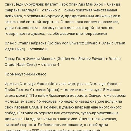
Свит Леди Сноуфлэйк (Малет Парк Опен Айз Май Хиро + Сканди
Санрайз Паллада) – отлично 2 – очень приятная женственная
девчонка, с отличным корпусом, продуктивными движениями и
эффектной светлой шерстью. Голова пока совсем в развитии,
ушки тяжеловаты, поэтому поставила ее второй, но честно
говоря, долго думала, т.к. обе девочки мне понравились
Элен’с Стайл Небраска (Golden Von Shwarcz Edward + Элен’c Cтайл
Идея Фикс) – отлично 3
Гранд Голд Фемили Мишель (Golden Von Shwarz Edward + Элен’c
Cтайл Идея Фикс) – отлично 4
Промежуточный класс
Ирен из Столицы Урала (Источник Фортуны из Столицы Урала +
Грейс Герл из Столицы Урала) – восхитительная сука! В Миассе
стала моей ЛПП в юном 9месячном возрасте. Сейчас тоже совсем
молода, ей всего 15 месяцев, но неделю назад она уже получила
свой первый CACIB в Тюмени, и думаю впереди еще много-много
побед. В стойке смотрится как статуэтка, супер-продуктивные
движения. Ни одного изъяна в анатомии. Элегантная, крепкая,
никакой сырости. Любовалась ее показом, от всей души
поздравляю с ЛПП на всероссийке под экспертизой