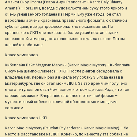
Аманси Сноу Сторм (Риэра Анри Рависсант + Kanrit Daly Chianty
Amansi) – Res.ЛКП, всегда с удовольствием сужу этого яркого и
очень узнаваемого голдена из Перми. Ему уже 4 года, он стал
взрослым и очень красивым, правильного формата, с отличной
субстанцией, всегда профессионально показывается. По
сравнению с ЛКП мне показался более узкий постав задних
конечностей и вчера достаточно сильно «гуляла спина». Летом
плавайте побольше!
Класс чемпионов
Кибеллайн Вайт Мэджик Мерлин (Karvin Magic Mystery + Кибеллайн
Ойкумена Шампс-Элизеес) – ЛКП. После рингов беседовала с
владельцами, первый раз я видела эту собаку 3.5 года назад в
Екатеринбурге, где он стал моим ЛЮП. За это время им получено
много титулов, он стал Чемпионом и отцом щенков. Рада, что так
сложилась жизнь. Вчера выставлялся в отличной форме –
мужественный кобель с отличной оброслостью и мощным
костяком.
Класс чемпионов НКП
Karvin Magic Mystery (Pauclart Phylanderer + Karvin Magic Maisy) – 5е
место в расстановке на ЛКП. Конечно, по качеству эта собака не