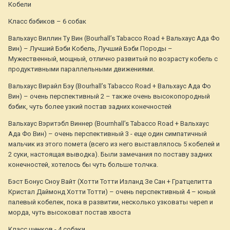
Кобели
Класс бэбиков – 6 собак
Вальхаус Виллин Ту Вин (Bourhall’s Tabacco Road + Вальхаус Ада Фо
Вин) – Лучший Бэби Кобель, Лучший Бэби Породы –
Мужественный, мощный, отлично развитый по возрасту кобель с
продуктивными параллельными движениями.
Вальхаус Вирайл Бэу (Bourhall’s Tabacco Road + Вальхаус Ада Фо
Вин) – очень перспективный 2 – также очень высокопородный
бэбик, чуть более узкий постав задних конечностей
Вальхаус Вэритэбл Виннер (Bournhall’s Tabacco Road + Вальхаус
Ада Фо Вин) – очень перспективный 3 - еще один симпатичный
мальчик из этого помета (всего из него выставлялось 5 кобелей и
2 суки, настоящая выводка). Были замечания по поставу задних
конечностей, хотелось бы чуть больше толчка.
Бэст Бонус Сноу Вайт (Хотти Тотти Изланд Зе Сан + Гратцелитта
Кристал Даймонд Хотти Тотти) – очень перспективный 4 – юный
палевый кобелек, пока в развитии, несколько узковаты череп и
морда, чуть высоковат постав хвоста
Класс щенков - 4 собаки