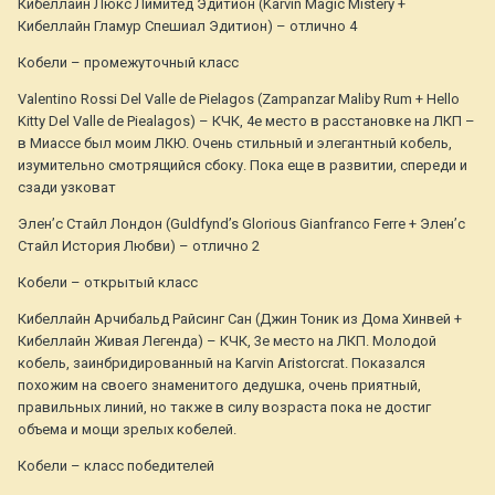
Кибеллайн Люкс Лимитед Эдитион (Karvin Magic Mistery +
Кибеллайн Гламур Спешиал Эдитион) – отлично 4
Кобели – промежуточный класс
Valentino Rossi Del Valle de Pielagos (Zampanzar Maliby Rum + Hello
Kitty Del Valle de Piealagos) – КЧК, 4е место в расстановке на ЛКП –
в Миассе был моим ЛКЮ. Очень стильный и элегантный кобель,
изумительно смотрящийся сбоку. Пока еще в развитии, спереди и
сзади узковат
Элен’c Стайл Лондон (Guldfynd’s Glorious Gianfranco Ferre + Элен’c
Cтайл История Любви) – отлично 2
Кобели – открытый класс
Кибеллайн Арчибальд Райсинг Сан (Джин Тоник из Дома Хинвей +
Кибеллайн Живая Легенда) – КЧК, 3е место на ЛКП. Молодой
кобель, заинбридированный на Karvin Aristorcrat. Показался
похожим на своего знаменитого дедушка, очень приятный,
правильных линий, но также в силу возраста пока не достиг
объема и мощи зрелых кобелей.
Кобели – класс победителей