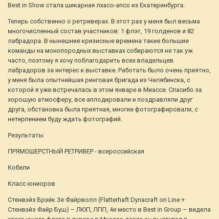
Best in Show стала шикарная лхасо-апсо из Екатеринбурга.
Теперь собственно о ретриверах. В этот раз у меня был весьма
многочисленный состав участников: 1 флэт, 19 голденов и 82
лабрадора. В нынешние кризисные времена такие большие
команды на монопородных выставках собираются не так уж
часто, поэтому я хочу поблагодарить всех владельцев
лабрадоров за интерес к выставке. Работать было очень приятно,
у меня была опытнейшая ринговая бригада из Челябинска, с
которой я уже встречалась в этом январе в Миассе. Спасибо за
хорошую атмосферу, все аплодировали и поздравляли друг
друга, обстановка была приятная, многие фотографировали, с
нетерпением буду ждать фотографий.
Результаты
ПРЯМОШЕРСТНЫЙ РЕТРИВЕР - всероссийская
Кобели
Класс юниоров
Стенвэйз Брэйк Зе Файрволл (Flatterhaft Dynacraft on Line +
Стенвэйз Файр Буш) – ЛЮП, ЛПП, 4е место в Best in Group – видела