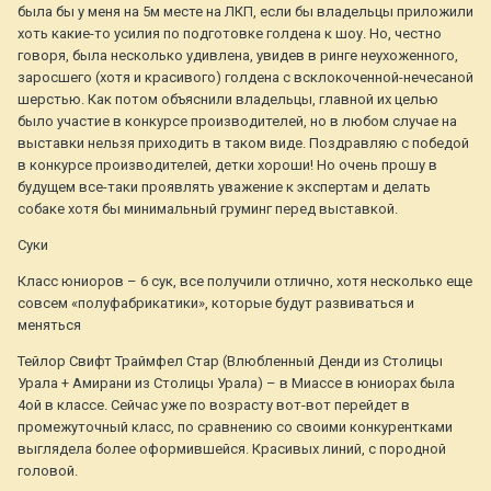
была бы у меня на 5м месте на ЛКП, если бы владельцы приложили
хоть какие-то усилия по подготовке голдена к шоу. Но, честно
говоря, была несколько удивлена, увидев в ринге неухоженного,
заросшего (хотя и красивого) голдена с всклокоченной-нечесаной
шерстью. Как потом объяснили владельцы, главной их целью
было участие в конкурсе производителей, но в любом случае на
выставки нельзя приходить в таком виде. Поздравляю с победой
в конкурсе производителей, детки хороши! Но очень прошу в
будущем все-таки проявлять уважение к экспертам и делать
собаке хотя бы минимальный груминг перед выставкой.
Суки
Класс юниоров – 6 сук, все получили отлично, хотя несколько еще
совсем «полуфабрикатики», которые будут развиваться и
меняться
Тейлор Свифт Траймфел Стар (Влюбленный Денди из Столицы
Урала + Амирани из Столицы Урала) – в Миассе в юниорах была
4ой в классе. Сейчас уже по возрасту вот-вот перейдет в
промежуточный класс, по сравнению со своими конкурентками
выглядела более оформившейся. Красивых линий, с породной
головой.