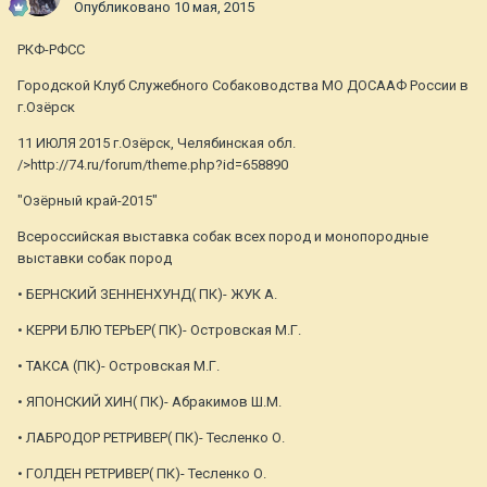
Опубликовано
10 мая, 2015
РКФ-РФСС
Городской Клуб Служебного Собаководства МО ДОСААФ России в
г.Озёрск
11 ИЮЛЯ 2015 г.Озёрск, Челябинская обл.
/>http://74.ru/forum/theme.php?id=658890
"Озёрный край-2015"
Всероссийская выставка собак всех пород и монопородные
выставки собак пород
• БЕРНСКИЙ ЗЕННЕНХУНД( ПК)- ЖУК А.
• КЕРРИ БЛЮ ТЕРЬЕР( ПК)- Островская М.Г.
• ТАКСА (ПК)- Островская М.Г.
• ЯПОНСКИЙ ХИН( ПК)- Абракимов Ш.М.
• ЛАБРОДОР РЕТРИВЕР( ПК)- Тесленко О.
• ГОЛДЕН РЕТРИВЕР( ПК)- Тесленко О.