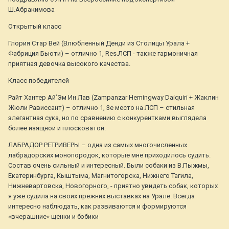
Ш.Абракимова
Открытый класс
Глория Стар Вей (Влюбленный Денди из Столицы Урала +
Фабриция Бьюти) – отлично 1, Res.ЛСП - также гармоничная
приятная девочка высокого качества.
Класс победителей
Райт Хантер Ай’Эм Ин Лав (Zampanzar Hemingway Daiquiri + Жаклин
Жюли Рависсант) – отлично 1, 3е место на ЛСП – стильная
элегантная сука, но по сравнению с конкурентками выглядела
более изящной и плосковатой.
ЛАБРАДОР РЕТРИВЕРЫ – одна из самых многочисленных
лабрадорских монопородок, которые мне приходилось судить.
Состав очень сильный и интересный. Были собаки из В.Пыжмы,
Екатеринбурга, Кыштыма, Магнитогорска, Нижнего Тагила,
Нижневартовска, Новогорного, - приятно увидеть собак, которых
я уже судила на своих прежних выставках на Урале. Всегда
интересно наблюдать, как развиваются и формируются
«вчерашние» щенки и бэбики