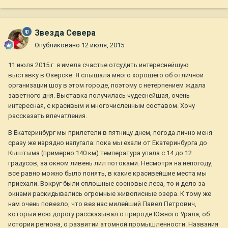
Звезда Севера
Опубликовано
12 июля, 2015
11 июля 2015 г. я имела счастье отсудить интереснейшую
выставку в Озерске. Я слышала много хорошего об отличной
организации шоу в этом городе, поэтому с нетерпением ждала
заветного дня. Выставка получилась чудеснейшая, очень
интересная, с красивым и многочисленным составом. Хочу
рассказать впечатления.
В Екатеринбург мы прилетели в пятницу днем, погода лично меня
сразу же изрядно напугала: пока мы ехали от Екатеринбурга до
Кыштыма (примерно 140 км) температура упала с 14 до 12
градусов, за окном ливень лил потоками. Несмотря на непогоду,
все равно можно было понять, в какие красивейшие места мы
приехали. Вокруг были сплошные сосновые леса, то и дело за
окнами раскидывались огромные живописные озера. К тому же
нам очень повезло, что вез нас милейший Павел Петрович,
который всю дорогу рассказывал о природе Южного Урала, об
истории региона, о развитии атомной промышленности. Названия