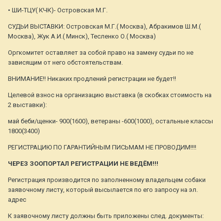
• ШИ-ТЦУ( КЧК)- Островская М.Г.
СУДЬИ ВЫСТАВКИ: Островская М.Г.( Москва), Абракимов Ш.М.(
Москва), Жук А.И.( Минск), Тесленко О.( Москва)
Оргкомитет оставляет за собой право на замену судьи по не
зависящим от него обстоятельствам.
ВНИМАНИЕ!! Никаких продлений регистрации не будет!!
Целевой взнос на организацию выставка (в скобках стоимость на
2 выставки):
май беби/щенки- 900(1600), ветераны -600(1000), остальные классы
1800(3400)
РЕГИСТРАЦИЮ ПО ГАРАНТИЙНЫМ ПИСЬМАМ НЕ ПРОВОДИМ!!!!
ЧЕРЕЗ ЗООПОРТАЛ РЕГИСТРАЦИИ НЕ ВЕДЁМ!!!
Регистрация производится по заполненному владельцем собаки
заявочному листу, который высылается по его запросу на эл.
адрес
К заявочному листу должны быть приложены след. документы: