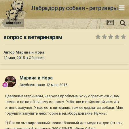
Лабрадор.ру собаки - ретриверы
Общение
вопрос к ветеринарам
Автор
Марина и Нора
12 мая, 2015
в
Общение
Марина и Нора
Опубликовано
12 мая, 2015
Девочки-ветеринары, назрела проблема, хочу обратиться к Вам
немного не по обычному вопросу. Работаю в войсковой части в
отделе закупок. У нас есть питомник, там содержатся собаки. Мне
поручили закупить некоторое мед.оборудование. Нужны:
1) Лоток эмалированный почкообразный для медотходов (сталь,
эмалированный, размеры 260х135х35, объем 0,5 л.)