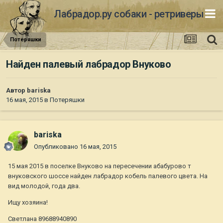
Лабрадор.ру собаки - ретриверы
Потеряшки
Найден палевый лабрадор Внуково
Автор
bariska
16 мая, 2015
в
Потеряшки
bariska
Опубликовано
16 мая, 2015
15 мая 2015 в поселке Внуково на пересечении абабурово т
внуковского шоссе найден лабрадор кобель палевого цвета. На
вид молодой, года два.
Ищу хозяина!
Светлана 89688940890