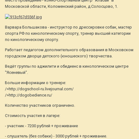
Место проведение - конно-спортивный центр "Алабай" в
Московской области, Коломенский район, д.Солосцово, 1.
Варвара Большакова - инструктор по дрессировке собак, мастер
спорта РФ по кинологическому спорту, тренер высшей категории
по кинологическому спорту.
Работает педагогом дополнительного образования в Московском
городском дворце детского (юношеского) творчества.
Ведёт группы по аджилити и обидиенс в кинологическом центре
"Ясеневый".
Больше информации о тренере:
/>http://dogschool-ru.livejournal.com/
/>http://dogobedience.ru/
Количество участников ограничено.
Стоимость участия в лагере:
- участник - 7200 рублей + проживание
- слушатель (без собаки) - 3000 рублей + проживание.