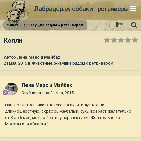
Лабрадор.ру собаки - ретриверы
Животные, живущие рядом с ретривером
Колли
Автор
Лена Марс и Майбах
21 мая, 2015
в
Животные, живущие рядом с ретривером
Лена Марс и Майбах
Опубликовано
21 мая, 2015
Наши родственники в поиске собачки. Ищут Колли
длинношерстную, окрас рыже-белый, суку, возраст желательно
от 3 до 6 мес, можно без шоу перспективы. Желательно из
Москвы или области ).