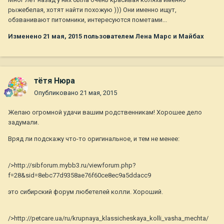
рыжебелая, хотят найти похожую ))) Они именно ищут,
обзванивают питомники, интересуются пометами...
Изменено
21 мая, 2015
пользователем Лена Марс и Майбах
тётя Нюра
Опубликовано
21 мая, 2015
Желаю огромной удачи вашим родственникам! Хорошее дело
задумали.
Вряд ли подскажу что-то оригинальное, и тем не менее:
/>http://sibforum.mybb3.ru/viewforum.php?
f=28&sid=8ebc77d9358ae76f60ce8ec9a5ddacc9
это сибирский форум любетелей колли. Хороший.
/>http://petcare.ua/ru/krupnaya_klassicheskaya_kolli_vasha_mechta/