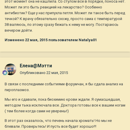
этот момент она не кашлила. Со стулом все в порядке, поноса нет.
Может ли это быть реакцией на лекарство? Особенно
антибиотик? Еще у нас припухла петля. Может ли такое быть перед
течкой? К врачу обязательно схожу, просто сама с температурой
38 валяюсь, по этому сразу бежать к нему не могу. Постараюсь
вечером дойти.
Изменено
22 мая, 2015
пользователем Natalya01
Елена@Мэтти
Опубликовано
22 мая, 2015
В связи с последними событиями форумчан, я бы сдала анализ на
пироплазмоз.
Мы его и сдавали, пока биохимию крови ждали. Я сумасшедшая,
методом тыка исключала все. Доктора готовы все к вашим ногам
( тем более когда сами не уверены!)
В этот раз оказалось, что печень начала хромать! Но мы не
блевали. Проверьтесь! И пусть все будет хорошо!!!