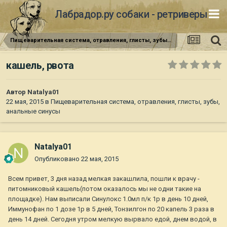
Лабрадор.ру собаки - ретриверы
Пищеварительная система, отравления, глисты, зубы, анальные синусы
кашель, рвота
Автор
Natalya01
22 мая, 2015
в
Пищеварительная система, отравления, глисты, зубы,
анальные синусы
Natalya01
Опубликовано
22 мая, 2015
Всем привет, 3 дня назад мелкая закашлила, пошли к врачу -
питомниковый кашель(потом оказалось мы не одни такие на
площадке). Нам выписали Синулокс 1.0мл п/к 1р в день 10 дней,
Иммунофан по 1 дозе 1р в 5 дней, Тонзилгон по 20 капель 3 раза в
день 14 дней. Сегодня утром мелкую вырвало едой, днем водой, в