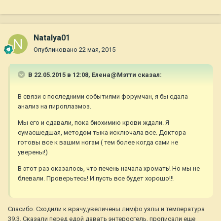
Natalya01
Опубликовано
22 мая, 2015
В 22.05.2015 в 12:08, Елена@Мэтти сказал:
В связи с последними событиями форумчан, я бы сдала
анализ на пироплазмоз.
Мы его и сдавали, пока биохимию крови ждали. Я
сумасшедшая, методом тыка исключала все. Доктора
готовы все к вашим ногам ( тем более когда сами не
уверены!)
В этот раз оказалось, что печень начала хромать! Но мы не
блевали. Проверьтесь! И пусть все будет хорошо!!!
Спасибо. Сходили к врачу,увеличены лимфо узлы и температура
39.3. Сказали перед едой давать энтеросгель, прописали еще