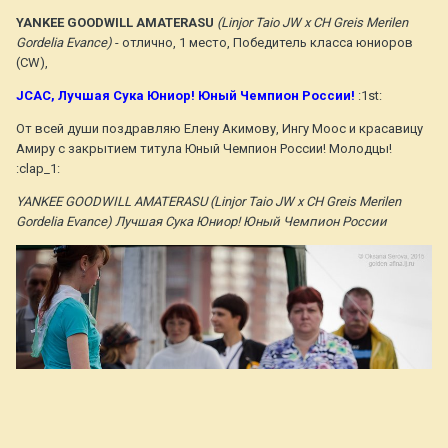
YANKEE GOODWILL AMATERASU
(Linjor Taio JW х CH Greis Merilen
Gordelia Evance)
- отлично, 1 место, Победитель класса юниоров
(CW),
JСАС, Лучшая Сука Юниор! Юный Чемпион России!
:1st:
От всей души поздравляю Елену Акимову, Ингу Моос и красавицу
Амиру с закрытием титула Юный Чемпион России! Молодцы!
:clap_1:
YANKEE GOODWILL AMATERASU (Linjor Taio JW х CH Greis Merilen
Gordelia Evance) Лучшая Сука Юниор! Юный Чемпион России