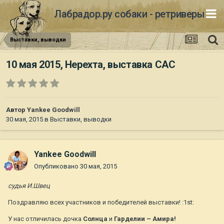
Лабрадор.ру собаки - ретриверы
Выставки, выводки
10 мая 2015, Нерехта, выставка САС
Автор
Yankee Goodwill
30 мая, 2015
в
Выставки, выводки
Yankee Goodwill
Опубликовано
30 мая, 2015
судья И.Швец
Поздравляю всех участников и победителей выставки! :1st:
У нас отличилась дочка
Солнца
и
Гарделии – Амира!