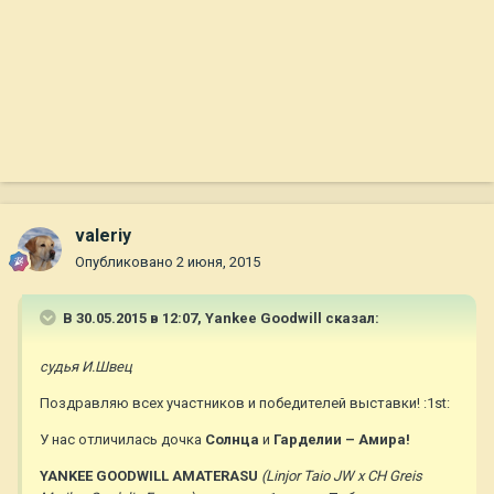
valeriy
Опубликовано
2 июня, 2015
В 30.05.2015 в 12:07, Yankee Goodwill сказал:
судья И.Швец
Поздравляю всех участников и победителей выставки! :1st:
У нас отличилась дочка
Солнца
и
Гарделии – Амира!
YANKEE GOODWILL AMATERASU
(Linjor Taio JW х CH Greis