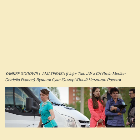
YANKEE GOODWILL AMATERASU (Linjor Taio JW х CH Greis Merilen
Gordelia Evance) Лучшая Сука Юниор! Юный Чемпион России