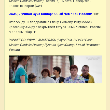
Merilen Gordelia Evance)
- отлично, 1 место, Победитель
класса юниоров (CW),
JСАС, Лучшая Сука Юниор! Юный Чемпион России!
:1st:
От всей души поздравляю Елену Акимову, Ингу Моос и
красавицу Амиру с закрытием титула Юный Чемпион России!
Молодцы! :clap_1:
YANKEE GOODWILL AMATERASU (Linjor Taio JW х CH Greis
Merilen Gordelia Evance) Лучшая Сука Юниор! Юный Чемпион
России