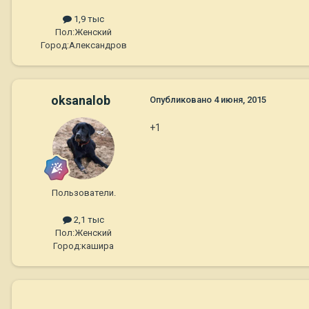
1,9 тыс
Пол:
Женский
Город:
Александров
oksanalob
Опубликовано
4 июня, 2015
+1
Пользователи.
2,1 тыс
Пол:
Женский
Город:
кашира