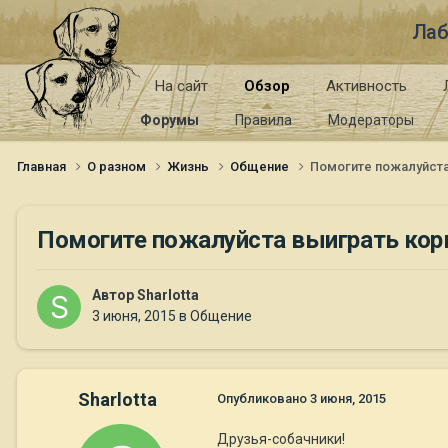
Лаб
На сайт
Обзор
Активность
Форумы
Правила
Модераторы
Главная
О разном
Жизнь
Общение
Помогите пожалуйст
Помогите пожалуйста выиграть ко
Автор
Sharlotta
3 июня, 2015
в
Общение
Sharlotta
Опубликовано
3 июня, 2015
Друзья-собачники!