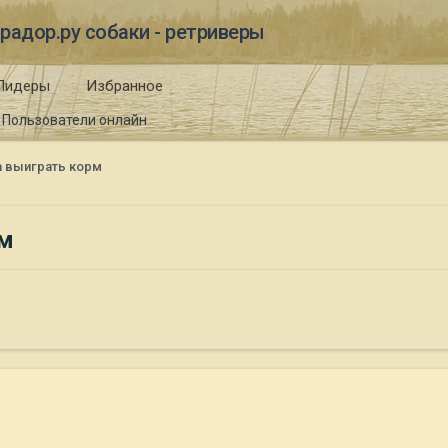
радор.ру собаки - ретриверы
Лидеры
Избранное
Пользователи онлайн
а выиграть корм
рм