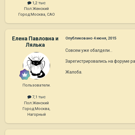
1,2 тыс
Пол:
Женский
Город:
Москва, САО
Елена Павловна и
Опубликовано
4 июня, 2015
Лялька
Совсем уже обалдели...
Зарегистрировались на форуме ра
Жалоба.
Пользователи.
7,1 тыс
Пол:
Женский
Город:
Москва,
Нагорный