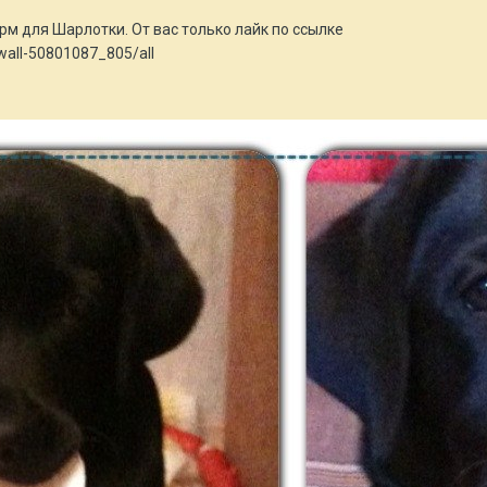
м для Шарлотки. От вас только лайк по ссылке
wall-50801087_805/all