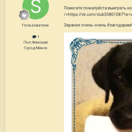
Помогите пожалуйста выиграть кор
/>https://vk.com/club50801087?w=
Заранее очень-очень благодарим!
Пользователи.
1
Пол:
Женский
Город:
Минск