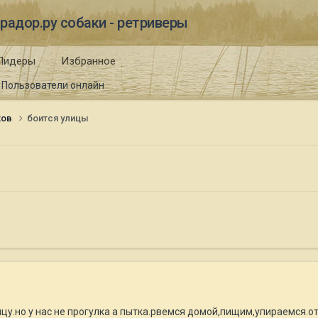
радор.ру собаки - ретриверы
Лидеры
Избранное
Пользователи онлайн
ков
боится улицы
ицу.но у нас не прогулка а пытка.рвемся домой,пищим,упираемся.