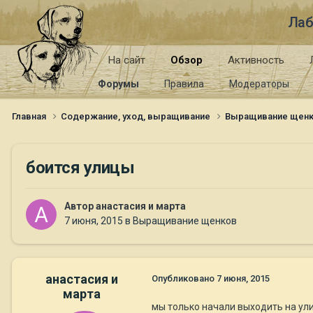
Лаб
На сайт
Обзор
Активность
Форумы
Правила
Модераторы
Главная
Содержание, уход, выращивание
Выращивание щен
боится улицы
Автор
анастасия и марта
7 июня, 2015
в
Выращивание щенков
анастасия и
Опубликовано
7 июня, 2015
марта
мы только начали выходить на ул