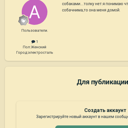
собаками....толку нет.я понимаю 
собачнима,то она меня домой.
Пользователи.
1
Пол:
Женский
Город:
электросталь
Для публикации
Создать аккаунт
Зарегистрируйте новый аккаунт в нашем сообще