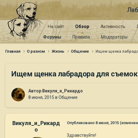
Лаб
На сайт
Обзор
Активность
Форумы
Правила
Модераторы
Главная
О разном
Жизнь
Общение
Ищем щенка лабрадо
Ищем щенка лабрадора для съемок 
Автор
Викуля_и_Рикардо
8 июня, 2015
в
Общение
Викуля_и_Рикард
Опубликовано
8 июня, 2015
(изменен
о
Здравствуйте!