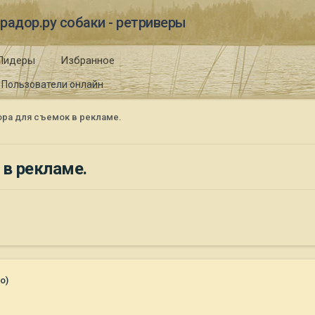
радор.ру собаки - ретриверы
Лидеры
Избранное
Пользователи онлайн
ра для съемок в рекламе.
в рекламе.
о)