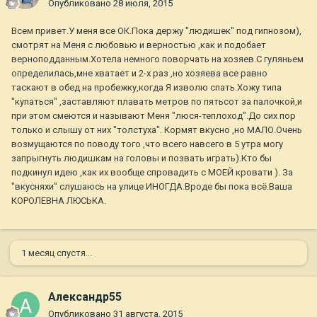
Опубликовано
28 июля, 2015
Всем привет.У меня все ОК.Пока держу "людишек" под гипнозом),
смотрят на Меня с любовью и верностью ,как и подобает
верноподданным.Хотела немного поворчать на хозяев.С гуляньем
определилась,мне хватает и 2-х раз ,но хозяева все равно
таскают в обед на пробежку,когда Я изволю спать.Хожу типа
"купаться" ,заставляют плавать метров по пятьсот за палочкой,и
при этом смеются и называют Меня "люся-теплоход".До сих пор
только и слышу от них "толстуха". Кормят вкусно ,но МАЛО.Очень
возмущаются по поводу того ,что всего навсего в 5 утра могу
запрыгнуть людишкам на головы и позвать играть).Кто бы
подкинул идею ,как их вообще спровадить с МОЕЙ кровати ). За
"вкусняхи" слушаюсь на улице ИНОГДА.Вроде бы пока всё.Ваша
КОРОЛЕВНА ЛЮСЬКА.
1 месяц спустя...
Александр55
Опубликовано
31 августа, 2015