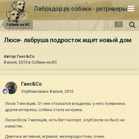
Лабрадор.ру собаки - ретриверы
Собаки на ИС
Люси- лабруша подросток ищет новый дом
Автор
Ганс&Co
8 июня, 2015
в
Собаки на ИС
Ганс&Co
Опубликовано
8 июня, 2015
Люси 7 месяцев. От нее отказался владелец- у него появились
другие интересы, собака стала не нужна.
Люси-Юсси 7 месяцев, есть Вет паспорт, клуб (если он был) не
известен.
Девочка активная, игривая, жизнерадостная, очень