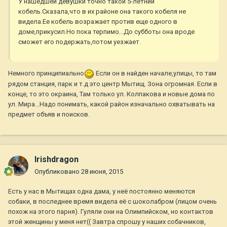
У нашедшей девушки точно такой 5-летний
кобель.Сказала,что в их районе она такого кобеля не
видела.Ее кобель возражает против еще одного в
доме,прикусил.Но пока терпимо...До субботы она вроде
сможет его подержать,потом уезжает.
Немного принципиально
Если он в найден начале,улицы, то там
рядом станция, парк и т.д это центр Мытищ. Зона огромная. Если в
конце, то это окраина, Там только ул. Колпакова и новые дома по
ул. Мира...Надо понимать, какой район изначально охватывать на
предмет объяв и поисков.
Irishdragon
Опубликовано
28 июня, 2015
Есть у нас в Мытищах одна дама, у неё постоянно меняются
собаки, в последнее время видела её с шоколабром (лицом очень
похож на этого парня). Гуляли они на Олимпийском, но контактов
этой женщины у меня нет(( Завтра спрошу у наших собачников,