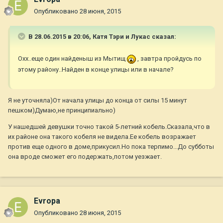
Опубликовано
28 июня, 2015
В 28.06.2015 в 20:06, Катя Тэри и Лукас сказал:
Охх..еще один найденыш из Мытищ
, завтра пройдусь по
этому району..Найден в конце улицы или в начале?
Я не уточняла)От начала улицы до конца от силы 15 минут
пешком)Думаю,не принципиально)
У нашедшей девушки точно такой 5-летний кобель.Сказала,что в
их районе она такого кобеля не видела.Ее кобель возражает
против еще одного в доме,прикусил.Но пока терпимо...До субботы
она вроде сможет его подержать,потом уезжает.
Evropa
Опубликовано
28 июня, 2015