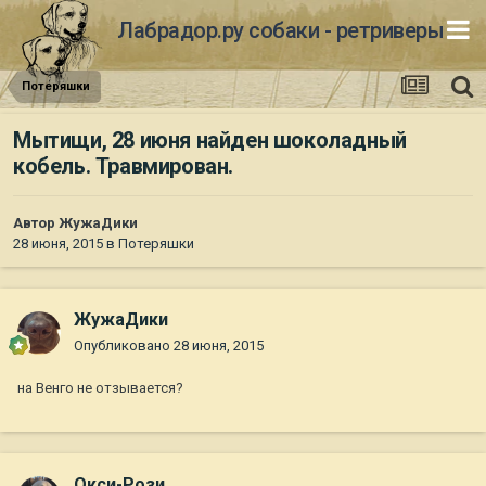
Лабрадор.ру собаки - ретриверы
Потеряшки
Мытищи, 28 июня найден шоколадный
кобель. Травмирован.
Автор
ЖужаДики
28 июня, 2015
в
Потеряшки
ЖужаДики
Опубликовано
28 июня, 2015
на Венго не отзывается?
Окси-Рози