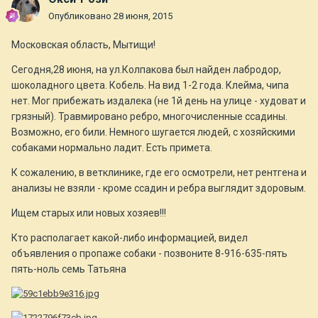
Опубликовано
28 июня, 2015
Московская область, Мытищи!
Сегодня,28 июня, на ул.Колпакова был найден лабродор,
шоколадного цвета. Кобель. На вид 1-2 года. Клейма, чипа
нет. Мог прибежать издалека (не 1й день на улице - худоват и
грязный). Травмировано ребро, многочисленные ссадины.
Возможно, его били. Немного шугается людей, с хозяйскими
собаками нормально ладит. Есть примета.
К сожалению, в ветклинике, где его осмотрели, нет рентгена и
анализы не взяли - кроме ссадин и ребра выглядит здоровым.
Ищем старых или новых хозяев!!!
Кто располагает какой-либо информацией, видел
объявления о пропаже собаки - позвоните 8-916-635-пять
пять-ноль семь Татьяна