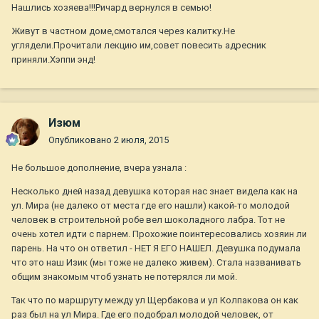
Нашлись хозяева!!!Ричард вернулся в семью!
Живут в частном доме,смотался через калитку.Не
углядели.Прочитали лекцию им,совет повесить адресник
приняли.Хэппи энд!
Изюм
Опубликовано
2 июля, 2015
Не большое дополнение, вчера узнала :
Несколько дней назад девушка которая нас знает видела как на
ул. Мира (не далеко от места где его нашли) какой-то молодой
человек в строительной робе вел шоколадного лабра. Тот не
очень хотел идти с парнем. Прохожие поинтересовались хозяин ли
парень. На что он ответил - НЕТ Я ЕГО НАШЕЛ. Девушка подумала
что это наш Изик (мы тоже не далеко живем). Стала названивать
общим знакомым чтоб узнать не потерялся ли мой.
Так что по маршруту между ул Щербакова и ул Колпакова он как
раз был на ул Мира. Где его подобрал молодой человек, от