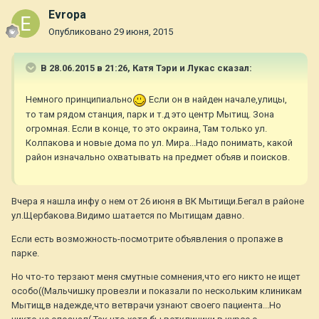
Evropa
Опубликовано
29 июня, 2015
В 28.06.2015 в 21:26, Катя Тэри и Лукас сказал:
Немного принципиально
Если он в найден начале,улицы,
то там рядом станция, парк и т.д это центр Мытищ. Зона
огромная. Если в конце, то это окраина, Там только ул.
Колпакова и новые дома по ул. Мира...Надо понимать, какой
район изначально охватывать на предмет объяв и поисков.
Вчера я нашла инфу о нем от 26 июня в ВК Мытищи.Бегал в районе
ул.Щербакова.Видимо шатается по Мытищам давно.
Если есть возможность-посмотрите объявления о пропаже в
парке.
Но что-то терзают меня смутные сомнения,что его никто не ищет
особо((Мальчишку провезли и показали по нескольким клиникам
Мытищ,в надежде,что ветврачи узнают своего пациента...Но