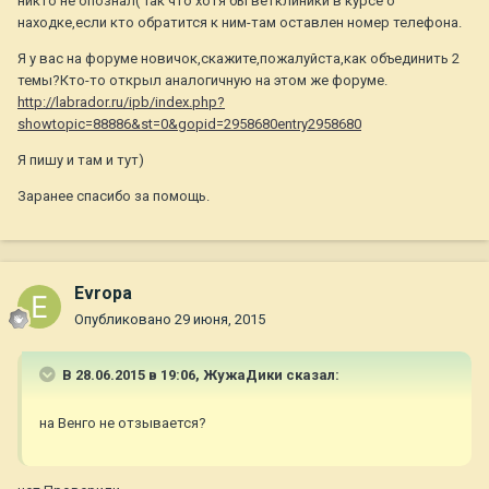
никто не опознал( Так что хотя бы ветклиники в курсе о
находке,если кто обратится к ним-там оставлен номер телефона.
Я у вас на форуме новичок,скажите,пожалуйста,как объединить 2
темы?Кто-то открыл аналогичную на этом же форуме.
http://labrador.ru/ipb/index.php?
showtopic=88886&st=0&gopid=2958680entry2958680
Я пишу и там и тут)
Заранее спасибо за помощь.
Evropa
Опубликовано
29 июня, 2015
В 28.06.2015 в 19:06, ЖужаДики сказал:
на Венго не отзывается?