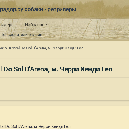
радор.ру собаки - ретриверы
Лидеры
Избранное
Пользователи онлайн
о. Kristal Do Sol D'Arena, м. Черри Хенди Гел
 Do Sol D'Arena, м. Черри Хенди Гел
al Do Sol D'Arena, м. Черри Хенди Гел