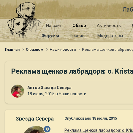
Лаб
На сайт
Обзор
Активность
Форумы
Правила
Модераторы
Главная
О разном
Наши новости
Реклама щенков лабрадора: 
Реклама щенков лабрадора: о. Kristal
Автор
Звезда Севера
18 июля, 2015
в
Наши новости
Звезда Севера
Опубликовано
18 июля, 2015
Реклама щенков лабрадора: о. Krist