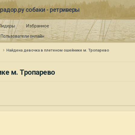
радор.ру собаки - ретриверы
Лидеры
Избранное
Пользователи онлайн
и
Найдена девочка в плетеном ошейнике м. Тропарево
ке м. Тропарево