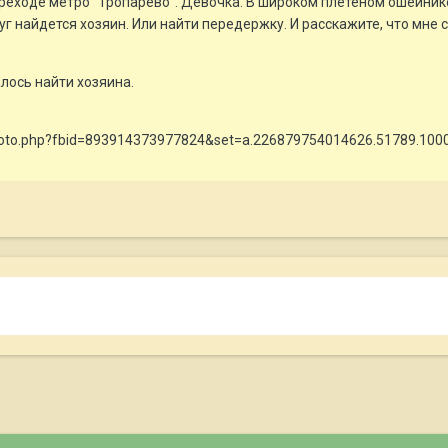
ереходе метро "Тропарево". Девочка. В широком плетеном ошейнике.
г найдется хозяин. Или найти передержку. И расскажите, что мне с 
лось найти хозяина.
hoto.php?fbid=893914373977824&set=a.226879754014626.51789.10