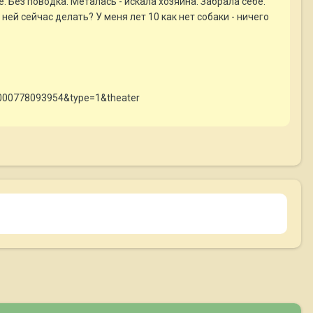
 Без поводка. Металась - искала хозяина. Забрала себе.
ней сейчас делать? У меня лет 10 как нет собаки - ничего
0000778093954&type=1&theater