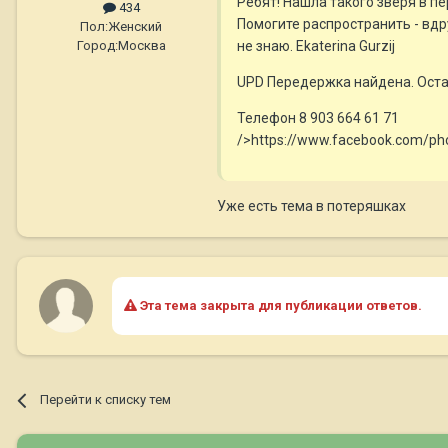
Ребят! Нашла такого зверя в п
434
Помогите распространить - вдру
Пол:
Женский
не знаю. Ekaterina Gurzij
Город:
Москва
UPD Передержка найдена. Оста
Телефон 8 903 664 61 71
/>https://www.facebook.com/p
Уже есть тема в потеряшках
Эта тема закрыта для публикации ответов.
Перейти к списку тем