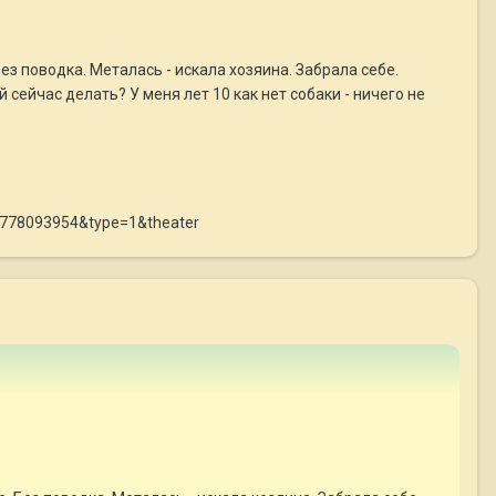
з поводка. Металась - искала хозяина. Забрала себе.
 сейчас делать? У меня лет 10 как нет собаки - ничего не
0778093954&type=1&theater