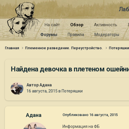
Лаб
На сайт
Обзор
Активность
Форумы
Правила
Модераторы
Главная
Племенное разведение. Переустройство.
Потеряшк
Найдена девочка в плетеном ошейни
Автор
Адана
16 августа, 2015
в
Потеряшки
Адана
Опубликовано
16 августа, 2015
Информация на ФБ