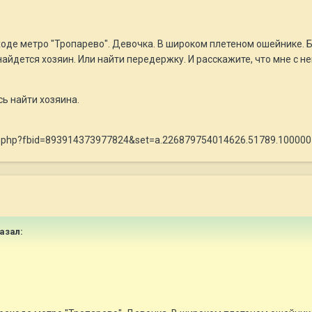
ходе метро "Тропарево". Девочка. В широком плетеном ошейнике. Бе
айдется хозяин. Или найти передержку. И расскажите, что мне с ней
ь найти хозяина.
o.php?fbid=893914373977824&set=a.226879754014626.51789.10000
казал: