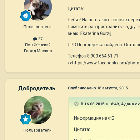
Цитата:
Ребят! Нашла такого зверя в пере
Помогите распространить - вдруг н
Пользователи.
знаю. Ekaterina Gurzij
27
UPD Передержка найдена. Осталос
Пол:
Женский
Город:
Москва
Телефон 8 903 664 61 71
/>https://www.facebook.com/phot
Добродетель
Опубликовано
16 августа, 2015
В 16.08.2015 в 16:49, Адана с
Информация на ФБ
Цитата:
Пользователи.