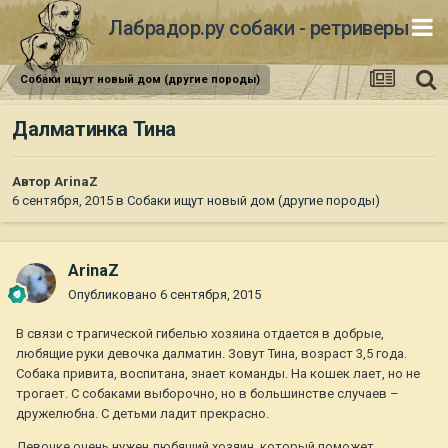
Лабрадор.ру собаки - ретриверы
Собаки ищут новый дом (другие породы)
Далматинка Тина
Автор
ArinaZ
6 сентября, 2015
в
Собаки ищут новый дом (другие породы)
ArinaZ
Опубликовано
6 сентября, 2015
В связи с трагической гибелью хозяина отдается в добрые,
любящие руки девочка далматин. Зовут Тина, возраст 3,5 года.
Собака привита, воспитана, знает команды. На кошек лает, но не
трогает. С собаками выборочно, но в большинстве случаев –
дружелюбна. С детьми ладит прекрасно.
Девочке очень нужен любящий хозяин, который поможет