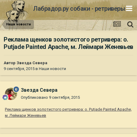
Лабрадор.ру собаки - ретриверы
Наши новости
Реклама щенков золотистого ретривера: о.
Putjade Painted Apache, м. Леймари Женевьев
Автор
Звезда Севера
9 сентября, 2015
в
Наши новости
Звезда Севера
Опубликовано
9 сентября, 2015
Реклама щенков золотистого ретривера: о. Putjade Painted Apache,
м. Леймари Женевьев