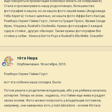
еще говориться презентация кобеля(но вязать не собираемся)
Стала я просматривать нашу родословную, большинство
фотографий я нашла, но не нашла фото нашей мамы (Андромеда
Геба Харита) только щенячью, не нашла фото Аффи Батч Кассди,
Ромборн Спринг Гейми Гоуст, Селеста Грация Пресс, Фрами Сэнди
Ирен, Ульрика, Ruskeli's Cinderella. Нужны фотографии 2 каждой
одну в стойке , другую обычную. Также нужны фотографии без
стойки у собак : Юнесса Бетти Роуз и Ruskeli's Elle Melle. Спасибо!
тётя Нюра
Опубликовано
18 октября, 2015
Ромборн Спринг Гейми Гоуст
вот эта собачка наша соседка. Была.
Потом уехала к родителям владельцев, ибо у их ребенка началась
аллергия. Теперь не знаю.. надеюсь, что Гейми еще жива и радует
своих хозяев. Фото можно попросить у владельцев потомков,
например, они наверняка есть у nuts-labradors - хозяев Юстаса