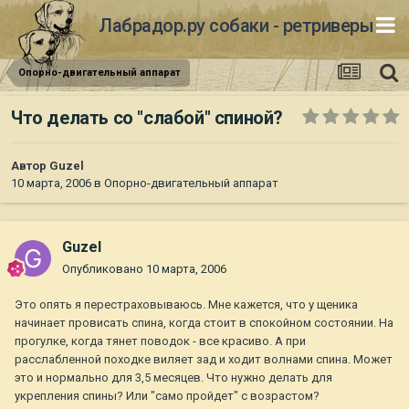
Лабрадор.ру собаки - ретриверы
Опорно-двигательный аппарат
Что делать со "слабой" спиной?
Автор
Guzel
10 марта, 2006
в
Опорно-двигательный аппарат
Guzel
Опубликовано
10 марта, 2006
Это опять я перестраховываюсь. Мне кажется, что у щеника
начинает провисать спина, когда стоит в спокойном состоянии. На
прогулке, когда тянет поводок - все красиво. А при
расслабленной походке виляет зад и ходит волнами спина. Может
это и нормально для 3,5 месяцев. Что нужно делать для
укрепления спины? Или "само пройдет" с возрастом?