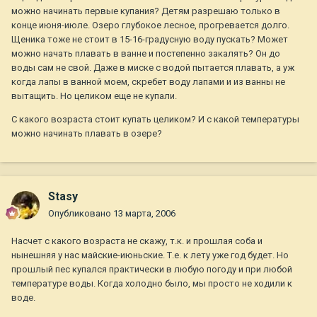
можно начинать первые купания? Детям разрешаю только в
конце июня-июле. Озеро глубокое лесное, прогревается долго.
Щеника тоже не стоит в 15-16-градусную воду пускать? Может
можно начать плавать в ванне и постепенно закалять? Он до
воды сам не свой. Даже в миске с водой пытается плавать, а уж
когда лапы в ванной моем, скребет воду лапами и из ванны не
вытащить. Но целиком еще не купали.
С какого возраста стоит купать целиком? И с какой температуры
можно начинать плавать в озере?
Stasy
Опубликовано
13 марта, 2006
Насчет с какого возраста не скажу, т.к. и прошлая соба и
нынешняя у нас майские-июньские. Т.е. к лету уже год будет. Но
прошлый пес купался практически в любую погоду и при любой
температуре воды. Когда холодно было, мы просто не ходили к
воде.