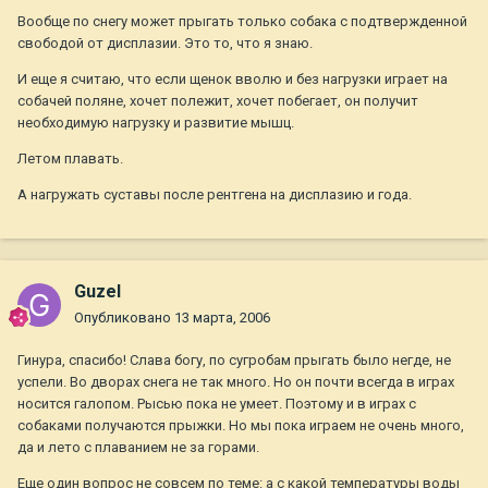
Вообще по снегу может прыгать только собака с подтвержденной
свободой от дисплазии. Это то, что я знаю.
И еще я считаю, что если щенок вволю и без нагрузки играет на
собачей поляне, хочет полежит, хочет побегает, он получит
необходимую нагрузку и развитие мышц.
Летом плавать.
А нагружать суставы после рентгена на дисплазию и года.
Guzel
Опубликовано
13 марта, 2006
Гинура, спасибо! Слава богу, по сугробам прыгать было негде, не
успели. Во дворах снега не так много. Но он почти всегда в играх
носится галопом. Рысью пока не умеет. Поэтому и в играх с
собаками получаются прыжки. Но мы пока играем не очень много,
да и лето с плаванием не за горами.
Еще один вопрос не совсем по теме: а с какой температуры воды