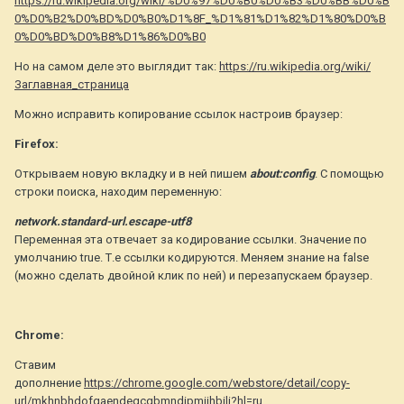
https://ru.wikipedia.org/wiki/%D0%97%D0%B0%D0%B3%D0%BB%D0%B
0%D0%B2%D0%BD%D0%B0%D1%8F_%D1%81%D1%82%D1%80%D0%B
0%D0%BD%D0%B8%D1%86%D0%B0
Но на самом деле это выглядит так:
https://ru.wikipedia.org/wiki/
Заглавная_страница
Можно исправить копирование ссылок настроив браузер:
Firefox:
Открываем новую вкладку и в ней пишем
about:config
. С помощью
строки поиска, находим переменную:
network.standard-url.escape-utf8
Переменная эта отвечает за кодирование ссылки. Значение по
умолчанию true. Т.е ссылки кодируются. Меняем знание на false
(можно сделать двойной клик по ней) и перезапускаем браузер.
Chrome:
Ставим
дополнение
https://chrome.google.com/webstore/detail/copy-
url/mkhnbhdofgaendegcgbmndipmijhbili?hl=ru