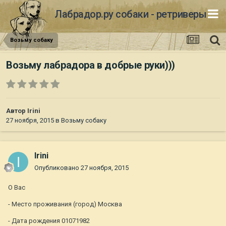
Лабрадор.ру собаки - ретриверы
Возьму собаку
Возьму лабрадора в добрые руки)))
Автор
Irini
27 ноября, 2015
в
Возьму собаку
Irini
Опубликовано
27 ноября, 2015
О Вас
- Место проживания (город) Москва
- Дата рождения 01071982