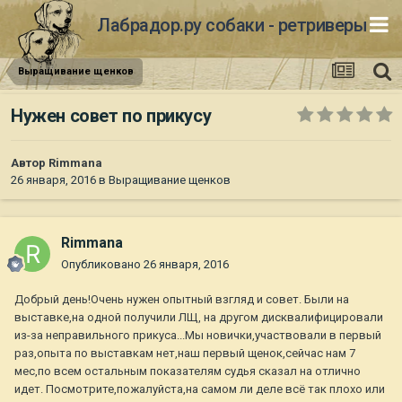
Лабрадор.ру собаки - ретриверы
Выращивание щенков
Нужен совет по прикусу
Автор
Rimmana
26 января, 2016
в
Выращивание щенков
Rimmana
Опубликовано
26 января, 2016
Добрый день!Очень нужен опытный взгляд и совет. Были на
выставке,на одной получили ЛЩ, на другом дисквалифицировали
из-за неправильного прикуса...Мы новички,участвовали в первый
раз,опыта по выставкам нет,наш первый щенок,сейчас нам 7
мес,по всем остальным показателям судья сказал на отлично
идет. Посмотрите,пожалуйста,на самом ли деле всё так плохо или