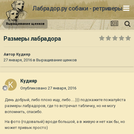
Лабрадор.ру собаки - ретриверы
Выращивание щенков
Размеры лабрадора
Автор
Кудияр
27 января, 2016
в
Выращивание щенков
Кудияр
Опубликовано
27 января, 2016
День добрый, либо плохо ищу, либо.....))) подскажите пожалуйста
размеры лабрадоров, где то встречал табличку, но не могу
вспомнить, спасибо.
На фото (годовалый) вроде большой, а в живую и нет как бы, но
может привык просто)