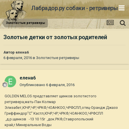
Лабрадор.ру собаки - ретриверы
Золотистые ретриверы
Золотые детки от золотых родителей
Автор
елена6
6 февраля, 2016
в
Золотистые ретриверы
елена6
Опубликовано
6 февраля, 2016
GOLDEN MELOS представляет щенков золотистого
ретривера,мать-Пан Колмар
Элизабет,ЮЧР,ЧР,ЧРКФ,ЧОАНКОО,ЧРФСЛЛ,отец-Орандж Джазз
Гриффиндор"С" Кастл,ЮЧР,ЧР,ЧРКФ,ЧОАНКОО,ЧРФСЛЛ
,д.р.щенков -13 10 15г ,док.РКФ,Ставропольский
край,г.Минеральные Воды