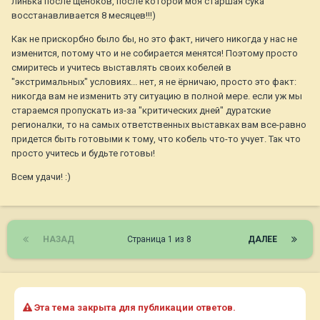
линька после щеноков, после которой моя старшая сука
восстанавливается 8 месяцев!!!)
Как не прискорбно было бы, но это факт, ничего никогда у нас не
изменится, потому что и не собирается менятся! Поэтому просто
смиритесь и учитесь выставлять своих кобелей в
"экстримальных" условиях... нет, я не ёрничаю, просто это факт:
никогда вам не изменить эту ситуацию в полной мере. если уж мы
стараемся пропускать из-за "критических дней" дуратские
регионалки, то на самых ответственных выставках вам все-равно
придется быть готовыми к тому, что кобель что-то учует. Так что
просто учитесь и будьте готовы!
Всем удачи! :)
НАЗАД
Страница 1 из 8
ДАЛЕЕ
Эта тема закрыта для публикации ответов.