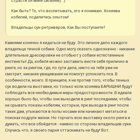
страсти он меня сильнее). :)
Как быть? То, что воспитывать, это я понимаю. Хозяева
кобелей, поделитесь опытом!
Владельцы сук-ретриверов, Как Вы поступаете?
Камнями конечно я кидаться не буду. Это личное дело каждого
владельца течной собаки. Одно могу сказать однозначно - никакие
длительные дрессировки не отобьют у собаки естественные
инстинкты! Да, кобеля можно заставить вести себя прилично в
ринге, но за рингом, где, по сути дела, никто на тебя уже не
смотрит, никакие увещевания не помогут успокоить пса. В
особенности, моего. В принципе, я не против того, чтобы течных
сук водили на выставки, но только если хозяева БАРЫШНИ будут
соблюдать все необходимые меры предосторожности. В идеале
хорошо было бы, чтобы они выходили в ринг последними, чтобы
не срывать показы кобелям, которые, при выходе в ринг после
таких дам, утыкаются в полы носами или начинают метаться в
поисках подруги жизни. Но торчать всю выставку около ринга и
думать, что все обойдется - наивно со стороны владельцев суки.
Случись что, я своего парня оттаскивать не буду! Вот.