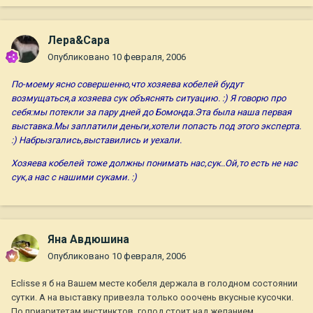
Лера&Сара
Опубликовано
10 февраля, 2006
По-моему ясно совершенно,что хозяева кобелей будут
возмущаться,а хозяева сук объяснять ситуацию. :) Я говорю про
себя:мы потекли за пару дней до Бомонда.Эта была наша первая
выставка.Мы заплатили деньги,хотели попасть под этого эксперта.
:) Набрызгались,выставились и уехали.
Хозяева кобелей тоже должны понимать нас,сук..Ой,то есть не нас
сук,а нас с нашими суками. :)
Яна Авдюшина
Опубликовано
10 февраля, 2006
Eclisse я б на Вашем месте кобеля держала в голодном состоянии
сутки. А на выставку привезла только ооочень вкусные кусочки.
По приаритетам инстинктов, голод стоит над желанием