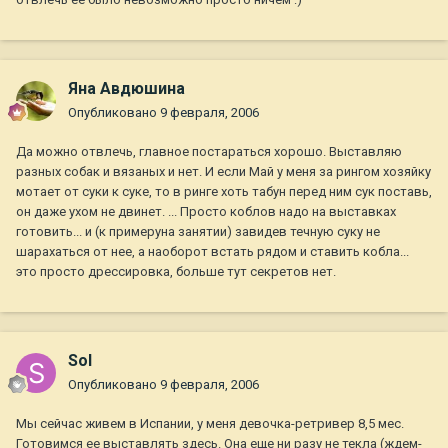
Яна Авдюшина
Опубликовано
9 февраля, 2006
Да можно отвлечь, главное постараться хорошо. Выставляю
разных собак и вязаных и нет. И если Май у меня за рингом хозяйку
мотает от суки к суке, то в ринге хоть табун перед ним сук поставь,
он даже ухом не двинет. ... Просто коблов надо на выставках
готовить... и (к примеруна занятии) завидев течную суку не
шарахаться от нее, а наоборот встать рядом и ставить кобла...
это просто дрессировка, больше тут секретов нет.
Sol
Опубликовано
9 февраля, 2006
Мы сейчас живем в Испании, у меня девочка-ретривер 8,5 мес.
Готовимся ее выставлять здесь. Она еще ни разу не текла (ждем-