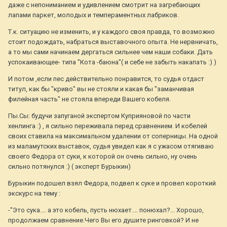
даже с непониманием и удивлением смотрит на загребающих
лапами паркет, молодых и темпераментных лабриков.
Т.к. ситуацию не изменить, и у каждого своя правда, то возможно
стоит подождать, набраться выставочного опыта. Не нервничать,
а то мы сами начинаем дергаться сильнее чем наши собаки. Дать
успокаивающее- типа "Кота -баюна"( и себе не забыть накапать :) )
И потом ,если пес действительно понравится, то судья отдаст
титул, как бы "криво" вы не стояли и какая бы "заманчивая
филейная часть" не стояла впереди Вашего кобеля.
Пы.Сы: будучи запуганой экспертом Куприяновой по части
хенлинга :) , я сильно переживала перед сравнением. И кобелей
своих ставила на максимальном удалении от соперницы. На одной
из маламутских выставок, судья увидел как я с ужасом отягиваю
своего Федора от суки, к которой он очень сильно, ну очень
сильно потянулся :) ( эксперт Бурыкин)
Бурыкин подошел взял Федора, подвел к суке и провел короткий
экскурс на тему :
-"Это сука.... а это кобель, пусть нюхает.... понюхал?... Хорошо,
продолжаем сравнение.Чего Вы его душите ринговкой? И не