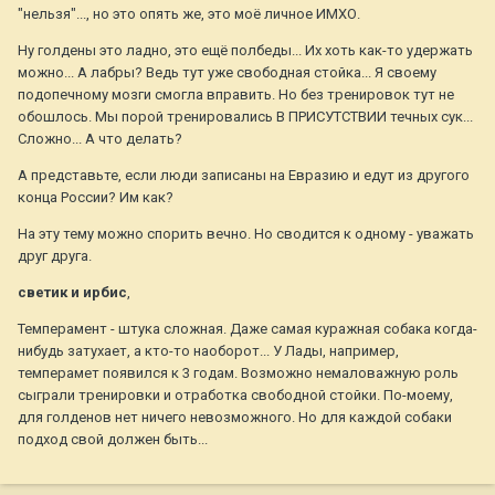
"нельзя"..., но это опять же, это моё личное ИМХО.
Ну голдены это ладно, это ещё полбеды... Их хоть как-то удержать
можно... А лабры? Ведь тут уже свободная стойка... Я своему
подопечному мозги смогла вправить. Но без тренировок тут не
обошлось. Мы порой тренировались В ПРИСУТСТВИИ течных сук...
Сложно... А что делать?
А представьте, если люди записаны на Евразию и едут из другого
конца России? Им как?
На эту тему можно спорить вечно. Но сводится к одному - уважать
друг друга.
светик и ирбис
,
Темперамент - штука сложная. Даже самая куражная собака когда-
нибудь затухает, а кто-то наоборот... У Лады, например,
темперамет появился к 3 годам. Возможно немаловажную роль
сыграли тренировки и отработка свободной стойки. По-моему,
для голденов нет ничего невозможного. Но для каждой собаки
подход свой должен быть...