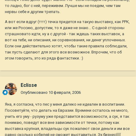
то ладно, бог с ней, переживем. Лучше мы не поедем, чем там
нервы себе и другим трепать.
А вот если вдруг (ттт) течка придется на такую выставку, как РРК,
или же Россию, допустим, то я даже не знаю... С одной стороны
страшновато идти, ну а с другой - так ждешь таких выставок, а
вот на тебе, ни описания, ни соревнования, ни денег уплоченных.
Если они действительно хотят, чтобы такие правила соблюдали,
так пусть сделают для этого все возможное. Впрочем, что об
этом говорить, это из ряда фантастики. :)
Eclisse
Опубликовано
10 февраля, 2006
Яна, я согласна, что пес у меня далеко не идеален в воспитании.
Посоветуйте, что делать на Евразии. Времени осталось не много,
учить его уму - рузуму уже представится возможности, а сук, я так
понимаю, поведут все вне зависимости от течки, потому как
выставка крупная, владельцы сук пожалеют свои деньги и им все
равно сколько кобелей не сможет выставиться. Эх бизнес((((