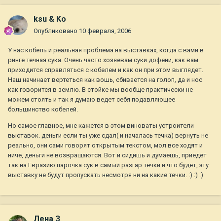
ksu & Ko
Опубликовано
10 февраля, 2006
У нас кобель и реальная проблема на выставках, когда с вами в
ринге течная сука. Очень часто хозяевам суки дофени, как вам
приходится справляться с кобелем и как он при этом выглядет.
Наш начинает вертеться как вошь, сбивается на голоп, да и нос
как говорится в землю. В стойке мы вообще практически не
можем стоять и так я думаю ведет себя подавляющее
большинство кобелей.
Но самое главное, мне кажется в этом виноваты устроители
выставок. деньги если ты уже сдал( и началась течка) вернуть не
реально, они сами говорят открытым текстом, мол все ходят и
ниче, деньги не возвращаются. Вот и сидишь и думаешь, приедет
так на Евразию парочка сук в самый разгар течки и что будет, эту
выставку не будут пропускать несмотря ни на какие течки. :) :) :)
Лена З