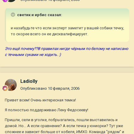
светик и ирбис сказал:
и назабудьте что если эксперт заметит у вашей собаки течку,
то скорее всего он ее дисквалифицирует.
Это ещё почему??В правилах нигде чёрным по белому не написано
с течными суками не ходить. :)
Ladiolly
Опубликовано
10 февраля, 2006
Привет всем! Очень интересная темка!
Я полностью поддерживаю Лену Федосееву!
Пришли, сели в уголке, побрызгались, пошли выставились и
домой. Но... А если сравнение? А если течка у юниорки? Тут уже
сложнее и зависит больше от кобеля, ИМХО. Команда "рядом" и