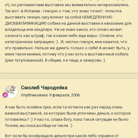
с!), но регламентами выставок мы внимательно интересовались.
Так вот: в Испании - говорю о том, что знаю точно! - попытка
выставить течную суку влечет за собой НЕМЕДЛЕННУЮ
ДИСКВАЛИФИКАЦИЮ собаки на данной выставке и наказание для
владельца или хэндлера. Уж не знаю какое, это слово может
означать как штраф, так и какие-либо еще меры. Словом, это
категорически запрещено :) . И, честно говоря, мне кажется, что
это правильно. Нельзя же думать только о себе! А может быть, у
меня такое мнение, потому что у нас есть и выставочный кобель
(уже титулованный). В общем, я и теща, и свекровь :)
Смолиб Чародейка
Опубликовано
9 февраля, 2006
А как быть хозяйке суки, если та потекла как раз перед очень
важной выставкой, за которую были уплочены деньги, к которой
готовились? :) У нас-то, слава богу, пока такой ситуации не было.
Точнее, мы пока вообще не текли. :)
Вот если бы возвращали деньги при какой-либо справке от