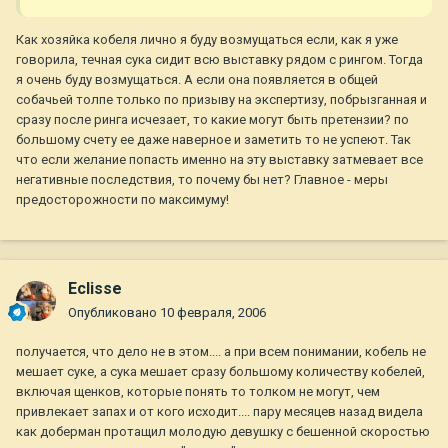
Как хозяйка кобеля лично я буду возмущаться если, как я уже
говорила, течная сука сидит всю выставку рядом с рингом. Тогда
я очень буду возмущаться. А если она появляется в общей
собачьей толпе только по призыву на экспертизу, побрызганная и
сразу после ринга исчезает, то какие могут быть претензии? по
большому счету ее даже наверное и заметить то не успеют. Так
что если желание попасть именно на эту выставку затмевает все
негативные последствия, то почему бы нет? Главное - меры
предосторожности по максимуму!
Eclisse
Опубликовано
10 февраля, 2006
получается, что дело не в этом.... а при всем понимании, кобель не
мешает суке, а сука мешает сразу большому количеству кобелей,
включая щенков, которые понять то толком не могут, чем
привлекает запах и от кого исходит.... пару месяцев назад видела
как доберман протащил молодую девушку с бешенной скоростью