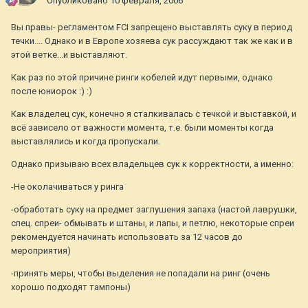
Опубликовано
10 февраля, 2006
Вы правы- регламентом FCI запрещено выставлять суку в период
течки.... Однако и в Европе хозяева сук рассуждают так же как и в
этой ветке...и выставляют.
Как раз по этой причине ринги кобелей идут первыми, однако
после юниорок :) :)
Как владелец сук, конечно я сталкивалась с течкой и выставкой, и
всё зависело от важности момента, т.е. были моменты когда
выставлялись и когда пропускали.
Однако призываю всех владельцев сук к корректности, а именно:
-Не околачиваться у ринга
-обработать суку на предмет заглушения запаха (настой лаврушки,
спец. спреи- обмывать и штаны, и лапы, и петлю, некоторые спреи
рекомендуется начинать использовать за 12 часов до
мероприятия)
-принять меры, чтобы выделения не попадали на ринг (очень
хорошо подходят тампоны)