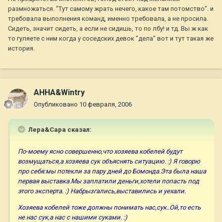
размножаться. "Тут самому жрать нечего, какое там потомство". и
требовала выполнения команд, именно требовала, а не просила.
Сидеть, значит сидеть, а если не сидишь, то по лбу! и тд. Вы ж как
то гуляете с ним когда у соседских девок "дела" вот и тут такая же
история.
AHHA&Wintry
Опубликовано
10 февраля, 2006
Лера&Сара сказал:
По-моему ясно совершенно,что хозяева кобелей будут
возмущаться,а хозяева сук объяснять ситуацию. :) Я говорю
про себя:мы потекли за пару дней до Бомонда.Эта была наша
первая выставка.Мы заплатили деньги,хотели попасть под
этого эксперта. :) Набрызгались,выставились и уехали.
Хозяева кобелей тоже должны понимать нас,сук..Ой,то есть
не нас сук,а нас с нашими суками. :)