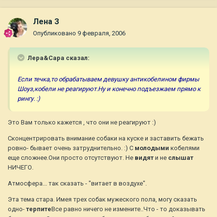
Лена З
Опубликовано
9 февраля, 2006
Лера&Сара сказал:
Если течка,то обрабатываем девушку антикобелином фирмы
Шоуз,кобели не реагируют.Ну и конечно подъезжаем прямо к
рингу. :)
Это Вам только кажется , что они не реагируют :)
Сконцентрировать внимание собаки на куске и заставить бежать
ровно- бывает очень затруднительно. :) С
молодыми
кобелями
еще сложнее.Они просто отсутствуют. Не
видят
и не
слышат
НИЧЕГО.
Атмосфера... так сказать - "витает в воздухе".
Эта тема стара. Имея трех собак мужеского пола, могу сказать
одно-
терпите
Все равно ничего не измените..Что - то доказывать