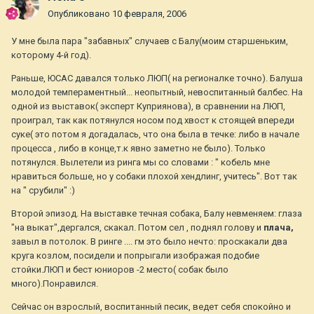
Опубликовано
10 февраля, 2006
У мне была пара "забавных" случаев с Балу(моим старшеньким,
которому 4-й год).
Раньше, ЮСАС давался только ЛЮП( на регионалке точно). Балуша
молодой темпераментный... неопытный, невоспитанный балбес. На
одной из выставок( эксперт Куприянова), в сравнении на ЛЮП,
проиграл, так как потянулся носом под хвост к стоящей впереди
суке( это потом я догадалась, что она была в течке: либо в начале
процесса , либо в конце,т.к явно заметно не было). Только
потянулся. Вылетели из ринга мы со словами : " кобель мне
нравиться больше, но у собаки плохой хендлинг, учитесь". Вот так
на " срубили" :)
Второй эпизод. На выставке течная собака, Балу невменяем: глаза
"на выкат",дергался, скакал. Потом сел , поднял голову и
плача,
завыл в потолок. В ринге .... гм это было нечто: проскакали два
круга козлом, посидели и попрыгали изображая подобие
стойки.ЛЮП и бест юниоров -2 место( собак было
много).Понравился.
Сейчас он взрослый, воспитанный песик, ведет себя спокойно и