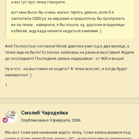
а вы тут про течку говорите...
вот мне было бы очень жалко терять деньги, если б я
заплатила 3000 рэ за евразию и пришллось бы пропускать
из-за течки... наверное, я бы пошла. ну, дорогие владелицы
кобелей, жду када начнете кидаться камнями :)
Аня! Полностью согласна! Моей девочке уже год и два месяца, а
течки еще не было! Естессно записаны на разные выставки! Ждали
до последнего! Последняя запись недешевая - от 800 и выше!
Ну и что - на выставки не ходить? А течки все нет, и когда будет
неизвестно! :)
1
Смолиб Чародейка
Опубликовано
9 февраля, 2006
Мы вот тоже уже начинаем ждать течку, тоже записываемся под
конец и тоже денег будет жалко. НО - если попадем на регионалку,