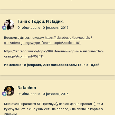
Таня с Тодой. И Ладик.
Опубликовано
10 февраля, 2016
Воспользуйтесь поиском
https://labrador.ru/ipb/search/?
q=+Arden+grange&type=forums_topic&nodes=103
https://labrador.ru/ipb/topic/38901-новый-корм-из-англии-arden-
grange/#comment-953411
Изменено
10 февраля, 2016
пользователем Таня с Тодой
Natanhen
Опубликовано
10 февраля, 2016
Мне очень нравится АГ Премиум(у нас он давно пропал...), там
кукурузы нет..а еще у них есть на лососе, и на свинине корма в
линейке...