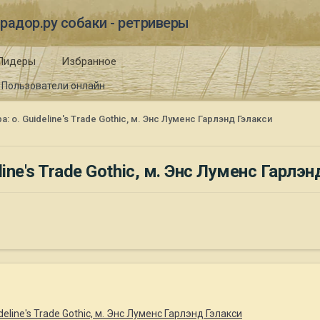
радор.ру собаки - ретриверы
Лидеры
Избранное
Пользователи онлайн
о. Guideline's Trade Gothic, м. Энс Луменс Гарлэнд Гэлакси
ine's Trade Gothic, м. Энс Луменс Гарлэн
line's Trade Gothic, м. Энс Луменс Гарлэнд Гэлакси