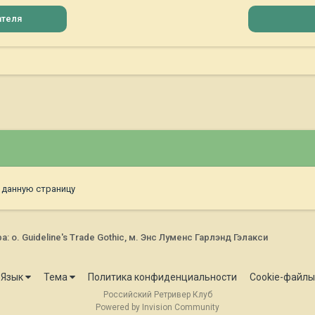
ателя
 данную страницу
о. Guideline's Trade Gothic, м. Энс Луменс Гарлэнд Гэлакси
Язык
Тема
Политика конфиденциальности
Cookie-файлы
Российский Ретривер Клуб
Powered by Invision Community