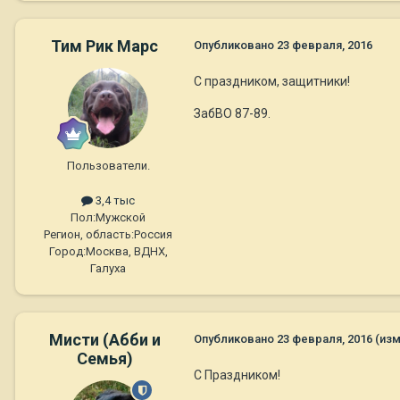
Тим Рик Марс
Опубликовано
23 февраля, 2016
С праздником, защитники!
ЗабВО 87-89.
Пользователи.
3,4 тыс
Пол:
Мужской
Регион, область:
Россия
Город:
Москва, ВДНХ,
Галуха
Мисти (Абби и
Опубликовано
23 февраля, 2016
(из
Семья)
С Праздником!