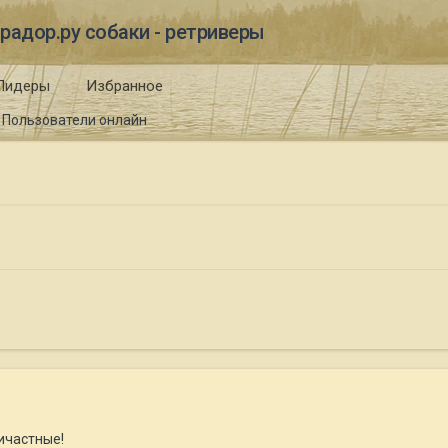
радор.ру собаки - ретриверы
Лидеры
Избранное
Пользователи онлайн
ичастные!