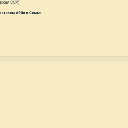
нская ССР)
вателем Абби и Семья