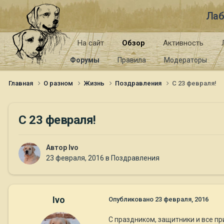
Лаб
На сайт
Обзор
Активность
Форумы
Правила
Модераторы
Главная
О разном
Жизнь
Поздравления
C 23 февраля!
C 23 февраля!
Автор
Ivo
23 февраля, 2016
в
Поздравления
Ivo
Опубликовано
23 февраля, 2016
С праздником, защитники и все пр