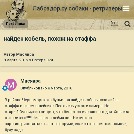
Лабрадор.ру собаки - ретриверы
Потеряшки
найден кобель, похож на стаффа
Автор
Масявра
8 марта, 2016
в
Потеряшки
Масявра
Опубликовано
8 марта, 2016
В районе Черноморского бульвара найден кобель похожий на
стаффа в синем ошейнике. Пес очень устал и замерз. Не
старый.Очевидцы говорят, что бегает со вчерашнего дня. Хозяева
отзовитесь!!!!!! Чипа нет, клейма нет. Не смогла
зарегистрироваться на стаффоруме, если кто-то сможет помочь,
буду рада.