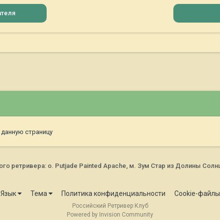
ателя
 данную страницу
о ретривера: о. Putjade Painted Apache, м. Зум Стар из Долины Солн
Язык
Тема
Политика конфиденциальности
Cookie-файлы
Российский Ретривер Клуб
Powered by Invision Community