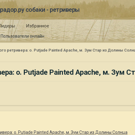
радор.ру собаки - ретриверы
Лидеры
Избранное
Пользователи онлайн
о ретривера: о. Putjade Painted Apache, м. Зум Стар из Долины Солн
ра: о. Putjade Painted Apache, м. Зум 
вера: о. Putjade Painted Apache, м. Зум Стар из Долины Солнца