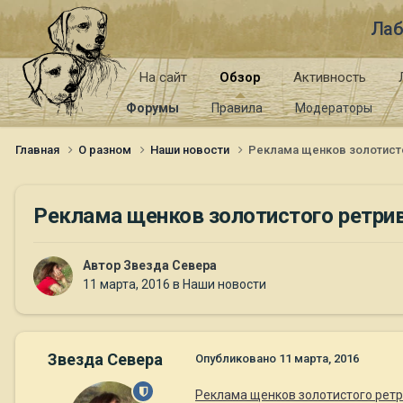
Лаб
На сайт
Обзор
Активность
Форумы
Правила
Модераторы
Главная
О разном
Наши новости
Реклама щенков золотистог
Реклама щенков золотистого ретриве
Автор
Звезда Севера
11 марта, 2016
в
Наши новости
Звезда Севера
Опубликовано
11 марта, 2016
Реклама щенков золотистого ретри