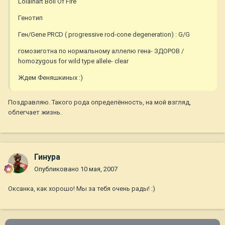
Loialhart Boll Of Fire
Генотип
Ген/Gene PRCD ( progressive rod-cone degeneration) : G/G
гомозиготна по нормальному аллелю гена- ЗДОРОВ /
homozygous for wild type allele- clear
Ждем Феняшкиных :)
Поздравляю. Такого рода определённость, на мой взгляд,
облегчает жизнь.
Гинура
Опубликовано
10 мая, 2007
Оксанка, как хорошо! Мы за тебя очень рады! :)