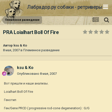
Лабрадор.ру собаки - ретриверы
Племенное разведение
PRA Loialhart Boll Of Fire
Автор
ksu & Ko
8 мая, 2007
в
Племенное разведение
ksu & Ko
Опубликовано
8 мая, 2007
Вот пришли и наши анализы.
Loialhart Boll Of Fire
Генотип
Ген/Gene PRCD ( progressive rod-cone degeneration) : G/G