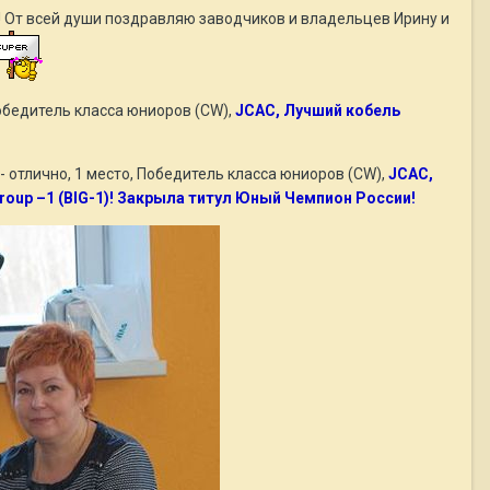
! От всей души поздравляю заводчиков и владельцев Ирину и
обедитель класса юниоров (CW),
JСАС, Лучший кобель
- отлично, 1 место, Победитель класса юниоров (CW),
JСАС,
roup –1 (BIG-1)! Закрыла титул Юный Чемпион России!