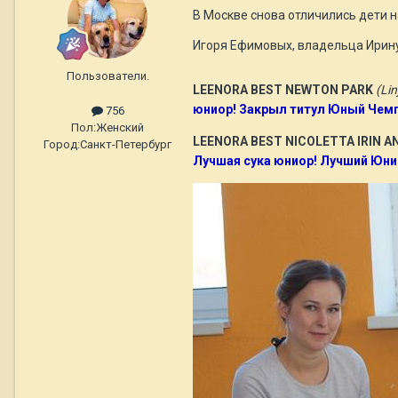
В Москве снова отличились дети 
Игоря Ефимовых, владельца Ирину
Пользователи.
LEENORA BEST NEWTON PARK
(Lin
юниор! Закрыл титул Юный Чемп
756
Пол:
Женский
LEENORA BEST NICOLETTA IRIN A
Город:
Санкт-Петербург
Лучшая сука юниор! Лучший Юнио