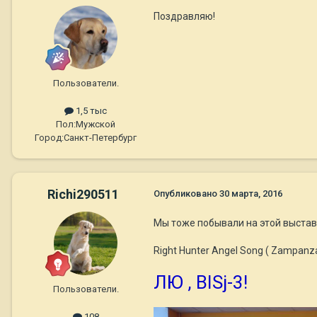
Поздравляю!
Пользователи.
1,5 тыс
Пол:
Мужской
Город:
Санкт-Петербург
Richi290511
Опубликовано
30 марта, 2016
Мы тоже побывали на этой выстав
Right Hunter Angel Song ( Zampanzar
ЛЮ , BISj-3!
Пользователи.
108