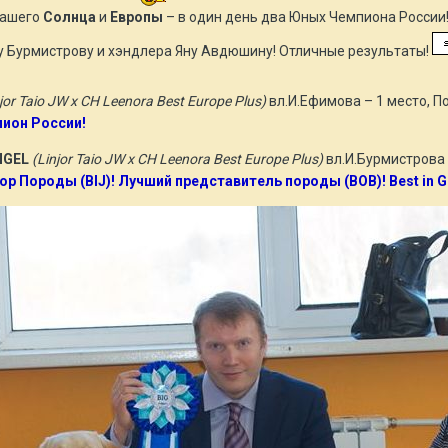
нашего
Солнца
и
Европы
– в один день два Юных Чемпиона России
 Бурмистрову и хэндлера Яну Авдюшину! Отличные результаты!
jor Taio JW x CH Leenora Best Europe Plus)
вл.И.Ефимова – 1 место, П
ион России!
NGEL
(Linjor Taio JW x CH Leenora Best Europe Plus)
вл.И.Бурмистрова 
р Породы (BIJ)! Лучший представитель породы (BOB)! Best in G