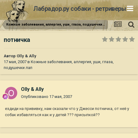
Лабрадор.ру собаки - ретриверы
Кожные заболевания, аллергия, уши, глаза, подушечки лап
потничка
Автор
Olly & Ally
17 мая, 2007
в
Кожные заболевания, аллергия, уши, глаза,
подушечки лап
Olly & Ally
Опубликовано
17 мая, 2007
ездиди на прививку, нам сказали что у Джесси потничка, от неё у
собак избавляться как и у детей ??? присыпкой??