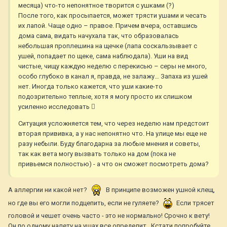
месяца) что-то непонятное творится с ушками (?)
После того, как просыпается, может трясти ушами и чесать
их лапой. Чаще одно – правое. Причем вчера, оставшись
дома сама, видать начухала так, что образовалась
небольшая проплешина на щечке (лапа соскальзывает с
ушей, попадает по щеке, сама наблюдала). Уши на вид
чистые, чищу каждую неделю с перекисью – серы не много,
особо глубоко в канал я, правда, не залажу… Запаха из ушей
нет. Иногда только кажется, что уши какие-то
подозрительно теплые, хотя я могу просто их слишком
усиленно исследовать 
Ситуация усложняется тем, что через неделю нам предстоит
вторая прививка, а у нас непонятно что. На улице мы еще не
разу небыли. Буду благодарна за любые мнения и советы,
так как вета могу вызвать только на дом (пока не
привьемся полностью) - а что он сможет посмотреть дома?
А аллергии ни какой нет?
В принципе возможен ушной клещ,
но где вы его могли подцепить, если не гуляете?
Если трясет
головой и чешет очень часто - это не нормально! Срочно к вету!
Он по одному налету на ушах все определит . Кстати попробуйте