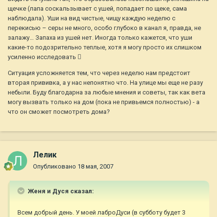
щечке (лапа соскальзывает с ушей, попадает по щеке, сама
наблюдала). Уши на вид чистые, чищу каждую неделю с
перекисью – серы не много, особо глубоко в канал я, правда, не
залажу… Запаха из ушей нет. Иногда только кажется, что уши
какие-то подозрительно теплые, хотя я могу просто их слишком
усиленно исследовать 
Ситуация усложняется тем, что через неделю нам предстоит
вторая прививка, а у нас непонятно что. На улице мы еще не разу
небыли. Буду благодарна за любые мнения и советы, так как вета
могу вызвать только на дом (пока не привьемся полностью) - а
что он сможет посмотреть дома?
Лелик
Опубликовано
18 мая, 2007
Женя и Дуся сказал:
Всем добрый день. У моей лаброДуси (в субботу будет 3