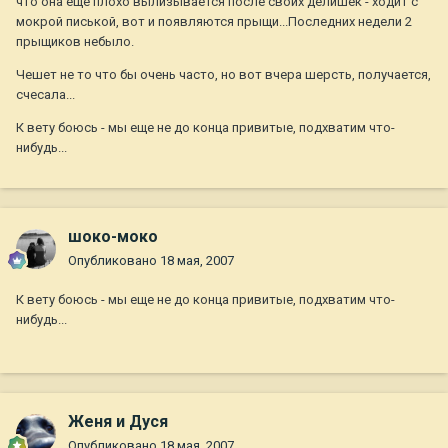
что она еще плохо вылизывается после своих делишек - ходит с
мокрой писькой, вот и появляются прыщи...Последних недели 2
прыщиков небыло.
Чешет не то что бы очень часто, но вот вчера шерсть, получается,
счесала...
К вету боюсь - мы еще не до конца привитые, подхватим что-
нибудь...
шоко-моко
Опубликовано
18 мая, 2007
К вету боюсь - мы еще не до конца привитые, подхватим что-
нибудь...
Женя и Дуся
Опубликовано
18 мая, 2007