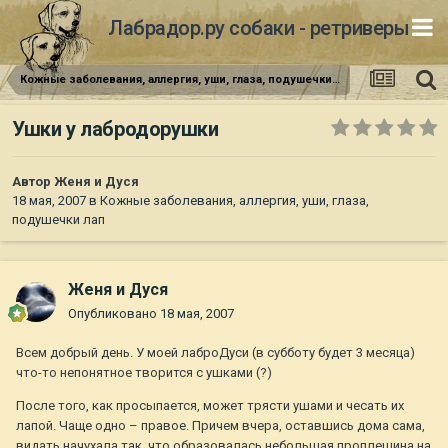
Лабрадор.ру собаки - ретриверы
Кожные заболевания, аллергия, уши, глаза, подушечки лап
Ушки у лабродорушки
Автор
Женя и Дуся
18 мая, 2007
в
Кожные заболевания, аллергия, уши, глаза,
подушечки лап
Женя и Дуся
Опубликовано
18 мая, 2007
Всем добрый день. У моей лаброДуси (в субботу будет 3 месяца)
что-то непонятное творится с ушками (?)
После того, как просыпается, может трясти ушами и чесать их
лапой. Чаще одно – правое. Причем вчера, оставшись дома сама,
видать начухала так, что образовалась небольшая проплешина на