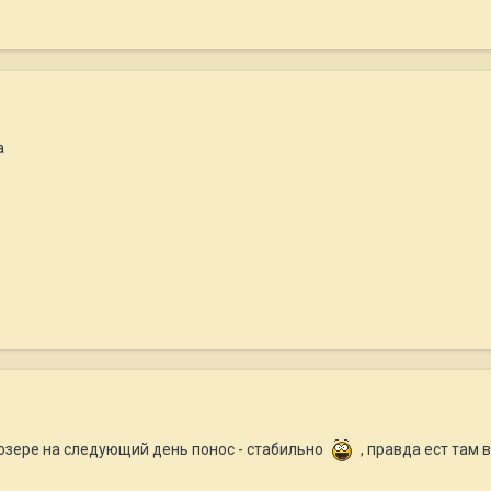
а
в озере на следующий день понос - стабильно
, правда ест там 