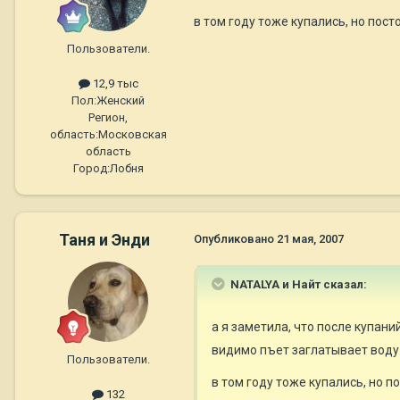
в том году тоже купались, но пос
Пользователи.
12,9 тыс
Пол:
Женский
Регион,
область:
Московская
область
Город:
Лобня
Таня и Энди
Опубликовано
21 мая, 2007
NATALYA и Найт сказал:
а я заметила, что после купан
видимо пъет заглатывает воду.
Пользователи.
в том году тоже купались, но п
132