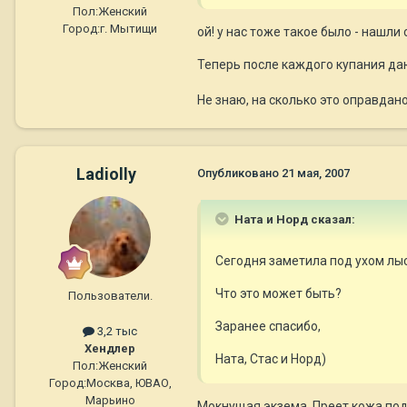
Пол:
Женский
Город:
г. Мытищи
ой! у нас тоже такое было - нашли
Теперь после каждого купания да
Не знаю, на сколько это оправдано
Ladiolly
Опубликовано
21 мая, 2007
Ната и Норд сказал:
Сегодня заметила под ухом лыс
Что это может быть?
Пользователи.
Заранее спасибо,
3,2 тыс
Хендлер
Ната, Стас и Норд)
Пол:
Женский
Город:
Москва, ЮВАО,
Марьино
Мокнущая экзема. Преет кожа под