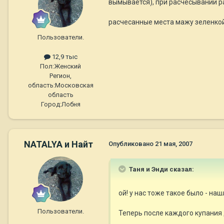
вымывается), при расчесывании ра
расчесанные места мажу зеленкой
Пользователи.
12,9 тыс
Пол:
Женский
Регион,
область:
Московская
область
Город:
Лобня
NATALYA и Найт
Опубликовано
21 мая, 2007
Таня и Энди сказал:
ой! у нас тоже такое было - на
Пользователи.
Теперь после каждого купания 