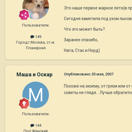
Это наше первое жаркое лето(в пр
Сегодня заметила под ухом лысова
Пользователи.
Что это может быть?
149
Заранее спасибо,
Город:
г.Москва, ст.м.
Планерная
Ната, Стас и Норд)
Маша и Оскар
Опубликовано
20 мая, 2007
Похоже на экзему, от грязи или о
советы не глядя... Лучше обратитс
Пользователи.
144
Пол:
Женский