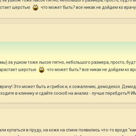
растает шерстью
что может быть? все никак не дойдем ко врачу
зимы) за ушком тоже лысое пятно, небольшого размера, просто, буд
 зарастает шерстью
что может быть? все никак не дойдем ко вр
 врачу! Это может быть и грибок и, к сожалению, демодекоз. Демод
Сходите в клинику и сдайте соскоб на анализ - лучше перебдеть!!! И
тали купаться в пруду, на коже на спине появились что-то вроде "как 