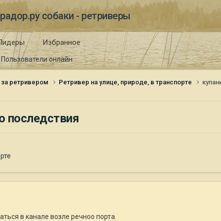
радор.ру собаки - ретриверы
Лидеры
Избранное
Пользователи онлайн
 за ретривером
Ретривер на улице, природе, в транспорте
купан
го последствия
орте
аться в канале возле речноо порта.