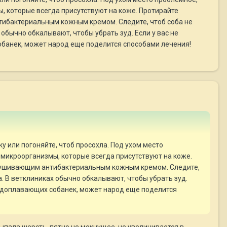
, которые всегда присутствуют на коже. Протирайте
нтибактериальным кожным кремом. Следите, чтоб соба не
обычно обкалывают, чтобы убрать зуд. Если у вас не
обанек, может народ еще поделится способами лечения!
 или погоняйте, чтоб просохла. Под ухом место
 микроорганизмы, которые всегда присутствуют на коже.
одсушивающим антибактериальным кожным кремом. Следите,
а. В ветклиниках обычно обкалывают, чтобы убрать зуд.
 водоплавающих собанек, может народ еще поделится
выпала шерсть, пятно не мокнущее, не увеличивается в