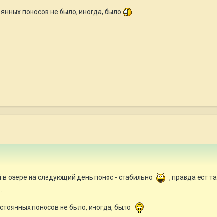
тоянных поносов не было, иногда, было
ий в озере на следующий день понос - стабильно
, правда ест т
..
остоянных поносов не было, иногда, было