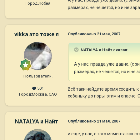
Город:
Лобня
размерах, не чешется, но и не за
vikka это тоже я
Опубликовано
21 мая, 2007
NATALYA и Найт сказал:
А у нас, правда уже давно, (с 
размерах, не чешется, но и не
Пользователи.
501
Всё таки найдите время сходить к
Город:
Москва, САО
собаньку до поры, этим и опасно. 
NATALYA и Найт
Опубликовано
21 мая, 2007
и еще, у нас, с того момента как с