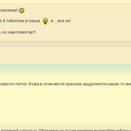
 спасение!
ю 4 таблетки уголька
и.....все ок!
, но нам помогает!
оватое пятно. Кожа в этом месте красная, выделяется какая-то жи
 влажной шерстью. Обязательно после купания вытирайте собаку ил