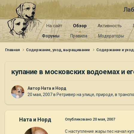
Лаб
На сайт
Обзор
Активность
Форумы
Правила
Модераторы
Главная
Содержание, уход, выращивание
Содержание и уход
купание в московских водоемах и е
Автор
Ната и Норд
20 мая, 2007
в
Ретривер на улице, природе, в трансп
Ната и Норд
Опубликовано
20 мая, 2007
С наступление жары пес начал куп