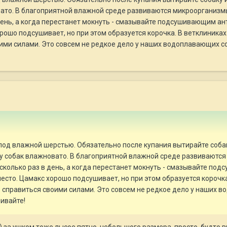
вато. В благоприятной влажной среде развиваются микроорганизмы
день, а когда перестанет мокнуть - смазывайте подсушивающим а
рошо подсушивает, но при этом образуется корочка. В ветклиниках 
ими силами. Это совсем не редкое дело у наших водоплавающих с
од влажной шерстью. Обязательно после купания вытирайте собаку
 у собак влажновато. В благоприятной влажной среде развиваются
сколько раз в день, а когда перестанет мокнуть - смазывайте п
место. Цамакс хорошо подсушивает, но при этом образуется корочк
е справиться своими силами. Это совсем не редкое дело у наших
ивайте!
ы) за ушком тоже лысое пятно, небольшого размера, просто, будто 