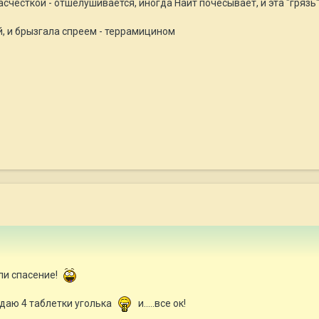
счесткой - отшелушивается, иногда Найт почесывает, и эта "грязь
, и брызгала спреем - террамицином
шли спасение!
даю 4 таблетки уголька
и.....все ок!