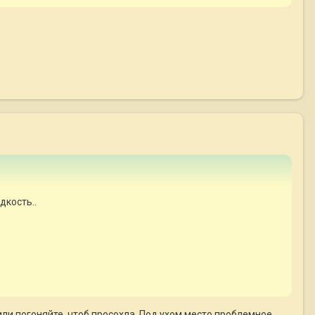
дкость..
и погоняйте, чтоб просохла. Под ухом место проблемное,