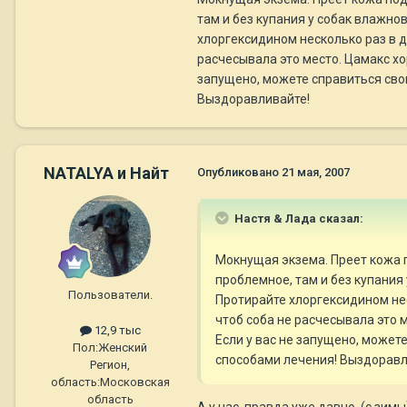
там и без купания у собак влажно
хлоргексидином несколько раз в 
расчесывала это место. Цамакс хо
запущено, можете справиться сво
Выздоравливайте!
NATALYA и Найт
Опубликовано
21 мая, 2007
Настя & Лада сказал:
Мокнущая экзема. Преет кожа п
проблемное, там и без купания
Пользователи.
Протирайте хлоргексидином не
чтоб соба не расчесывала это 
12,9 тыс
Если у вас не запущено, может
Пол:
Женский
способами лечения! Выздоравл
Регион,
область:
Московская
область
А у нас, правда уже давно, (с зим