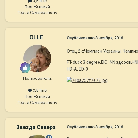
3,5 тыс
Пол:
Женский
Город:
Симферополь
OLLE
Опубликовано
3 ноября, 2016
Отец 2-хЧемпион Украины, Чемпион 
FT-duсk 3 degree,EIC- NN здоров,HNP
HD-A, ED-0
Пользователи.
3,5 тыс
Пол:
Женский
Город:
Симферополь
Звезда Севера
Опубликовано
3 ноября, 2016