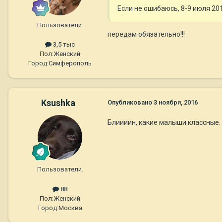
Если не ошибаюсь, 8-9 июля 20
Пользователи.
передам обязательно!!!
3,5 тыс
Пол:
Женский
Город:
Симферополь
Ksushka
Опубликовано
3 ноября, 2016
Блиииин, какие малыши классные. 
Пользователи.
88
Пол:
Женский
Город:
Москва