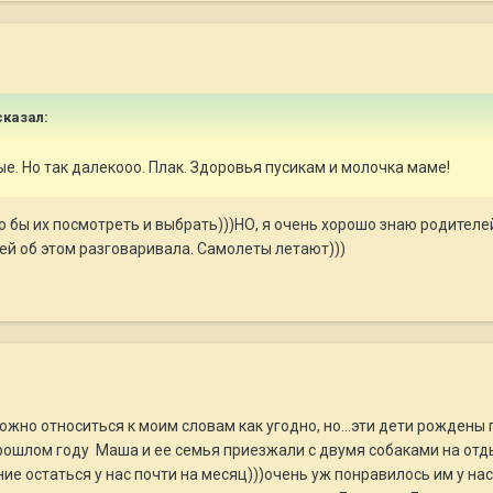
казал:
е. Но так далекооо. Плак. Здоровья пусикам и молочка маме!
 бы их посмотреть и выбрать)))НО, я очень хорошо знаю родителей)
ей об этом разговаривала. Самолеты летают)))
жно относиться к моим словам как угодно, но...эти дети рождены п
прошлом году Маша и ее семья приезжали с двумя собаками на отдых
 остаться у нас почти на месяц)))очень уж понравилось им у нас))