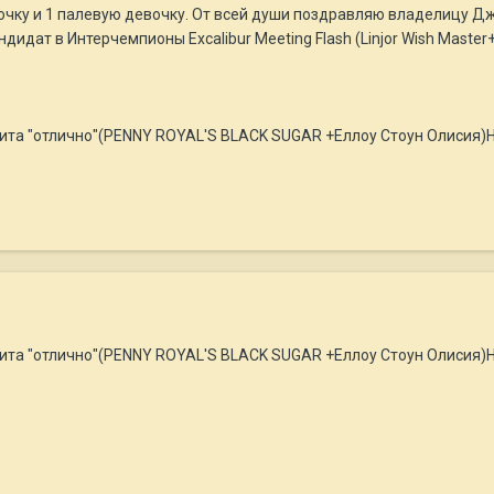
очку и 1 палевую девочку. От всей души поздравляю владелицу Д
идат в Интерчемпионы Excalibur Meeting Flash (Linjor Wish Master+
та "отлично"(PENNY ROYAL'S BLACK SUGAR +Еллоу Стоун Олисия)H
та "отлично"(PENNY ROYAL'S BLACK SUGAR +Еллоу Стоун Олисия)H