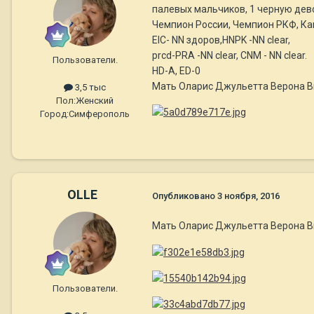
палевых мальчиков, 1 черную дев
Чемпион России, Чемпион РКФ, Канд
EIC- NN здоров,HNPK -NN clear,
prcd-PRA -NN clear, CNM - NN clear.
Пользователи.
HD-A, ED-0
Мать Оларис Джульетта Верона Ви
3,5 тыс
Пол:
Женский
Город:
Симферополь
OLLE
Опубликовано
3 ноября, 2016
Мать Оларис Джульетта Верона Ви
Пользователи.