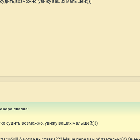
 судить,возможно, увижу ваших малышей:)))
Севера
сказал:
ске судить,возможно, увижу ваших малышей:)))
асибо!!! А когда выставка??? Маше передам обязательно))) Очень