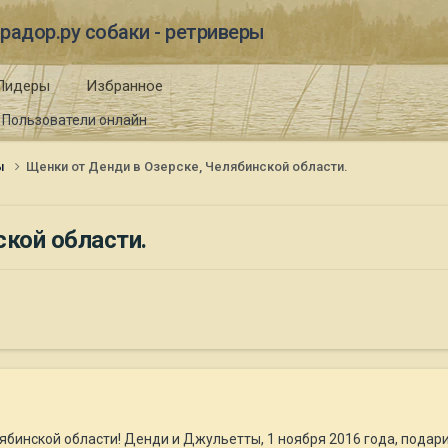
радор.ру собаки - ретриверы
Лидеры
Избранное
Пользователи онлайн
ы
Щенки от Денди в Озерске, Челябинской области.
ской области.
ябинской области! Денди и Джульетты, 1 ноября 2016 года, подар