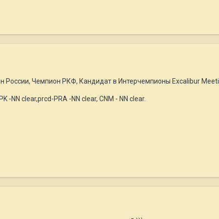
России, Чемпион РКФ, Кандидат в Интерчемпионы Excalibur Meeting 
K -NN clear,prcd-PRA -NN clear, CNM - NN clear.