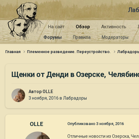
Лаб
На сайт
Обзор
Активность
Форумы
Правила
Модераторы
Главная
Племенное разведение. Переустройство.
Лабрадор
Щенки от Денди в Озерске, Челябин
Автор
OLLE
3 ноября, 2016
в
Лабрадоры
OLLE
Опубликовано
3 ноября, 2016
Отличные новости из Озерска, Чел