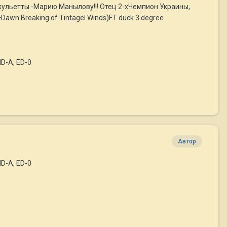
жульетты -Марию Манылову!!! Отец 2-хЧемпион Украины,
Dawn Breaking of Tintagel Winds)FT-duсk 3 degree
D-A, ED-0
Автор
D-A, ED-0