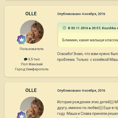
OLLE
Опубликовано
4 ноября, 2016
В 03.11.2016 в 20:57,
Ksushka
с
Блиииин, какие малыши классны
Пользователи.
Спасибо! Знаю, что вам нужно было
3,5 тыс
проблема. Только с хозяйкой Маш
Пол:
Женский
Город:
Симферополь
OLLE
Опубликовано
4 ноября, 2016
История рождения этих детей))) Мо
другу, именно по любви))) Еще в 
году Маша и Слава приняли решение