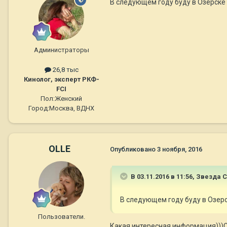
В следующем году буду в Озерске
Администраторы
26,8 тыс
Кинолог, эксперт РКФ-
FCI
Пол:
Женский
Город:
Москва, ВДНХ
OLLE
Опубликовано
3 ноября, 2016
В 03.11.2016 в 11:56,
Звезда 
В следующем году буду в Озер
Пользователи.
Какая интересная информация)))Сп