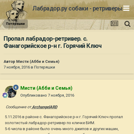
Лабрадор.ру собаки - ретриверы
Потеряшки
Пропал лабрадор-ретривер. с.
Фанагорийское р-н г. Горячий Ключ
Автор
Мисти (Абби и Семья)
7 ноября, 2016
в
Потеряшки
Мисти (Абби и Семья)
Опубликовано
7 ноября, 2016
Сообщение от
ArchangelARD
5.11.2016 в районе с. Фанагорийское р-н г. Горячий Ключ пропал
золотистый лабрадор-ретривер по кличке БИМ.
5-6 числа в районе было очень много джипов и других машин,