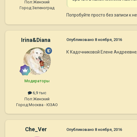
Пол:
Женский
Город:
Зеленоград
Попробуйте просто без записи к не
Irina&Diana
Опубликовано
8 ноября, 2016
К Кадочниковой Елене Андреевне,
Модераторы
6,9 тыс
Пол:
Женский
Город:
Москва - ЮЗАО
Che_Ver
Опубликовано
8 ноября, 2016