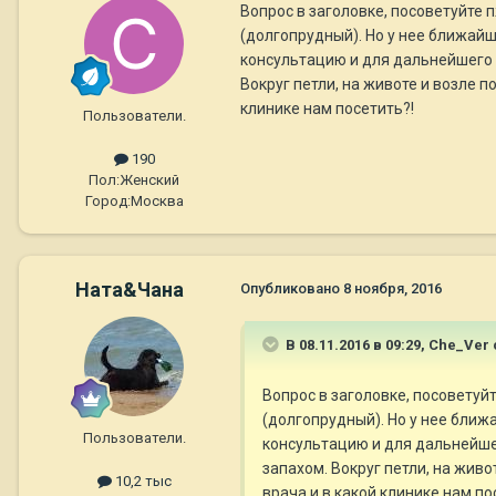
Вопрос в заголовке, посоветуйте 
(долгопрудный). Но у нее ближайш
консультацию и для дальнейшего л
Вокруг петли, на животе и возле п
клинике нам посетить?!
Пользователи.
190
Пол:
Женский
Город:
Москва
Ната&Чана
Опубликовано
8 ноября, 2016
В 08.11.2016 в 09:29,
Che_Ver
Вопрос в заголовке, посоветуй
(долгопрудный). Но у нее ближ
Пользователи.
консультацию и для дальнейшег
запахом. Вокруг петли, на живо
10,2 тыс
врача и в какой клинике нам по