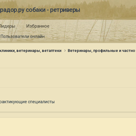
радор.ру собаки - ретриверы
Лидеры
Избранное
Пользователи онлайн
клиники, ветеринары, ветаптеки
Ветеринары, профильные и частн
практикующие специалисты