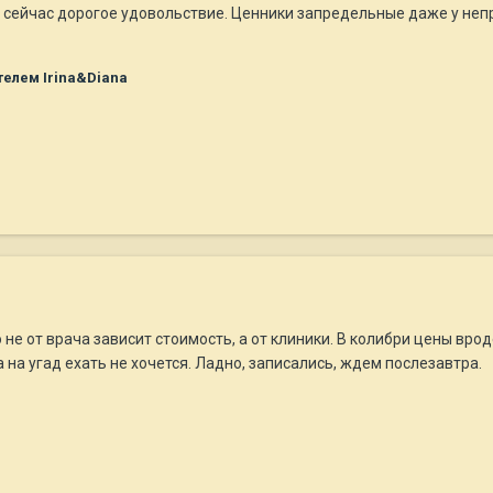
 сейчас дорогое удовольствие. Ценники запредельные даже у непр
елем Irina&Diana
 не от врача зависит стоимость, а от клиники. В колибри цены вро
а на угад ехать не хочется. Ладно, записались, ждем послезавтра.