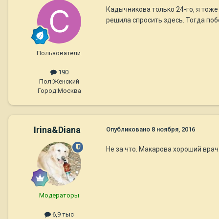
Кадычникова только 24-го, я тоже 
решила спросить здесь. Тогда поб
Пользователи.
190
Пол:
Женский
Город:
Москва
Irina&Diana
Опубликовано
8 ноября, 2016
Не за что. Макарова хороший врач
Модераторы
6,9 тыс