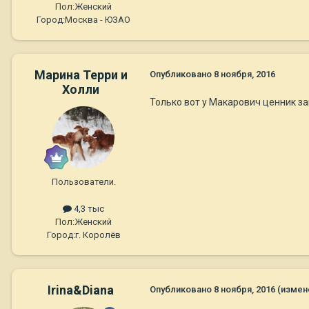
Пол:
Женский
Город:
Москва - ЮЗАО
Марина Терри и
Опубликовано
8 ноября, 2016
Холли
Только вот у Макарович ценник зап
Пользователи.
4,3 тыс
Пол:
Женский
Город:
г. Королёв
Irina&Diana
Опубликовано
8 ноября, 2016
(измен