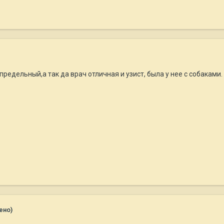
редельный,а так да врач отличная и узист, была у нее с собаками.
ено)