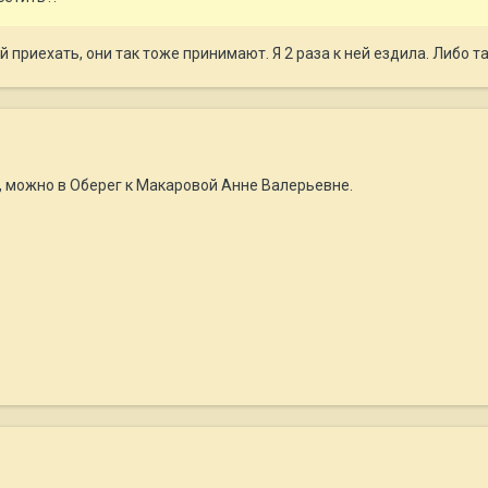
й приехать, они так тоже принимают. Я 2 раза к ней ездила. Либо 
 можно в Оберег к Макаровой Анне Валерьевне.