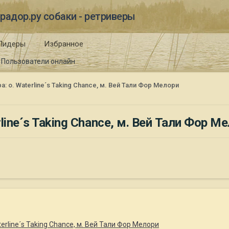
радор.ру собаки - ретриверы
Лидеры
Избранное
Пользователи онлайн
 о. Waterline´s Taking Chance, м. Вей Тали Фор Мелори
ine´s Taking Chance, м. Вей Тали Фор М
rline´s Taking Chance, м. Вей Тали Фор Мелори