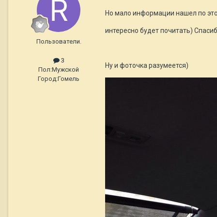
Но мало информации нашел по это
интересно будет почитать) Спаси
Пользователи.
3
Ну и фоточка разумеется)
Пол:
Мужской
Город:
Гомель