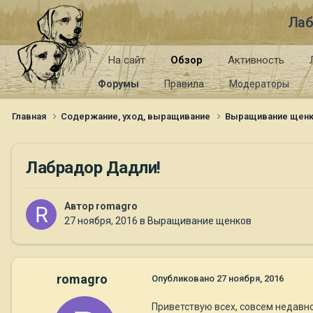
Лаб
На сайт
Обзор
Активность
Форумы
Правила
Модераторы
Главная
Содержание, уход, выращивание
Выращивание щен
Лабрадор Дадли!
Автор
romagro
27 ноября, 2016
в
Выращивание щенков
romagro
Опубликовано
27 ноября, 2016
Приветствую всех, совсем недавно