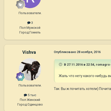
Пользователи.
3
Пол:
Мужской
Город:
Гомель
Vishva
Опубликовано
28 ноября, 2016
В 27.11.2016 в 22:54,
romagro
Жаль что нету какого-нибудь в
Пользователи.
Так Вы ж почитать хотели) Почита
5 тыс
Пол:
Женский
Город:
Одинцово