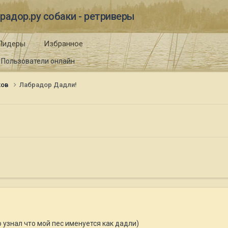
радор.ру собаки - ретриверы
Лидеры
Избранное
Пользователи онлайн
ков
Лабрадор Дадли!
 узнал что мой пес именуется как дадли)