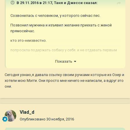
В 29.11.2016 в 21:17,
Таня и Джесси
сказал:
Созвонилась с человеком, у которого сейчас пес.
Позвонил мужчина и изъявил желание приехать с женой
прямосейчас.
кто это-неизвестно.
попросила подержать собаку у себя. и не отдавать первым
попавшимся. 2-3 дня они его смогут держать. дальше-
Показать
неизвестность.
Сегодня узнаю,я давала ссылку своим ручками которые из Озер и
хотели мою Мэгги. Они просто мне ничего не написали, а вдруг это
они.
Vlad_d
Опубликовано
30 ноября, 2016