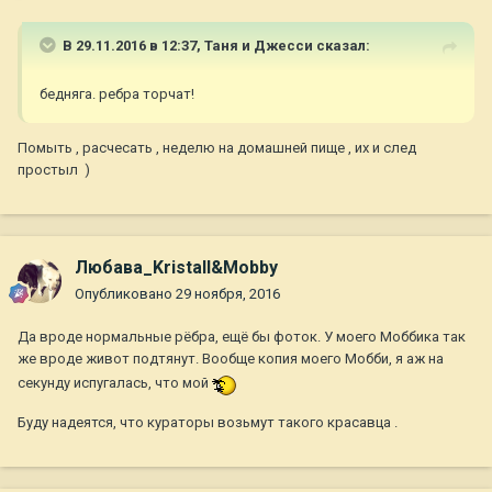
В 29.11.2016 в 12:37,
Таня и Джесси
сказал:
бедняга. ребра торчат!
Помыть , расчесать , неделю на домашней пище , их и след
простыл )
Любава_Kristall&Mobby
Опубликовано
29 ноября, 2016
Да вроде нормальные рёбра, ещё бы фоток. У моего Моббика так
же вроде живот подтянут. Вообще копия моего Мобби, я аж на
секунду испугалась, что мой
Буду надеятся, что кураторы возьмут такого красавца .