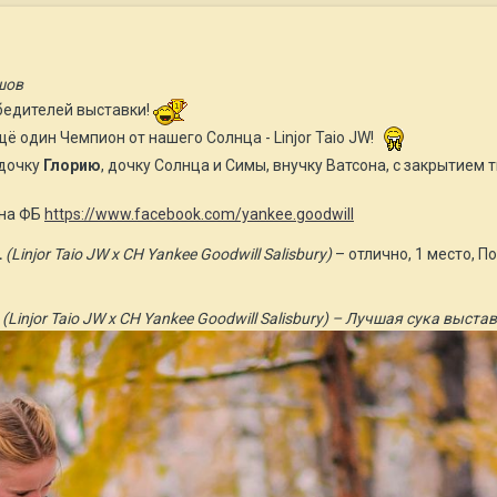
шов
бедителей выставки!
ё один Чемпион от нашего Солнца - Linjor Taio JW!
здочку
Глорию
, дочку Солнца и Симы, внучку Ватсона, с закрытием
 на ФБ
https://www.facebook.com/yankee.goodwill
L
(Linjor Taio JW x CH Yankee Goodwill Salisbury)
– отлично, 1 место, П
njor Taio JW x CH Yankee Goodwill Salisbury) – Лучшая сука выста