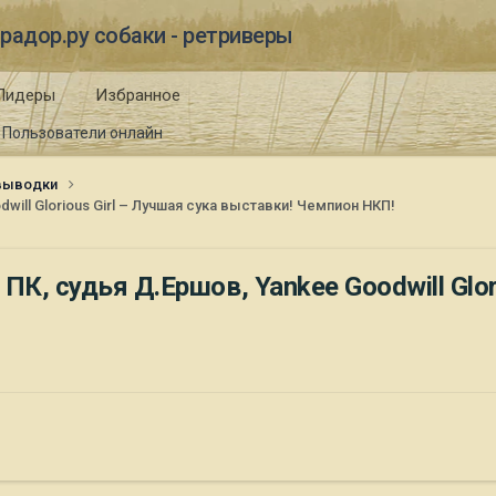
радор.ру собаки - ретриверы
Лидеры
Избранное
Пользователи онлайн
 выводки
ill Glorious Girl – Лучшая сука выставки! Чемпион НКП!
К, судья Д.Ершов, Yankee Goodwill Glor