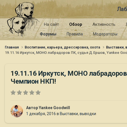
Лаб
На сайт
Обзор
Активность
Форумы
Правила
Модераторы
Главная
Воспитание, карьера, дрессировка, охота
Выставки,
19.11.16 Иркутск, МОНО лабрадоров ПК, судья Д.Ершов, Yankee Goodw
19.11.16 Иркутск, МОНО лабрадоров П
Чемпион НКП!
Автор
Yankee Goodwill
1 декабря, 2016
в
Выставки, выводки