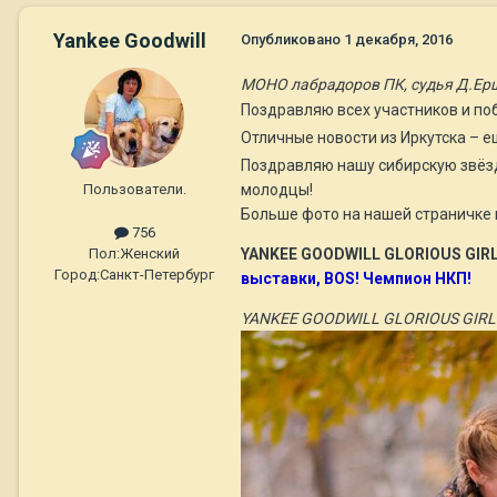
Yankee Goodwill
Опубликовано
1 декабря, 2016
МОНО лабрадоров ПК, судья Д.Ер
Поздравляю всех участников и по
Отличные новости из Иркутска – ещ
Поздравляю нашу сибирскую звё
Пользователи.
молодцы!
Больше фото на нашей страничке
756
YANKEE GOODWILL GLORIOUS GIR
Пол:
Женский
Город:
Санкт-Петербург
выставки, BOS! Чемпион НКП!
YANKEE GOODWILL GLORIOUS GIRL (Li