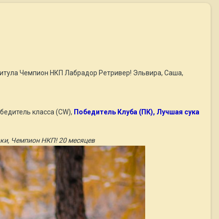
 титула Чемпион НКП Лабрадор Ретривер! Эльвира, Саша,
обедитель класса (CW),
Победитель Клуба (ПК), Лучшая сука
вки, Чемпион НКП! 20 месяцев