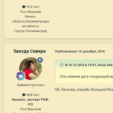
10,4 тыс
Пол:
Женский
Регион,
область:
Калининградск
ая область
Город:
г.Калининград
Звезда Севера
Опубликовано
15 декабря, 2016
В 14.12.2016 в 19:07,
Лена Уля
Оля, измени дату следующей выво
Администраторы
Ой, Леночка, спасибо большое! Вс
26,8 тыс
Кинолог, эксперт РКФ-
FCI
Пол:
Женский