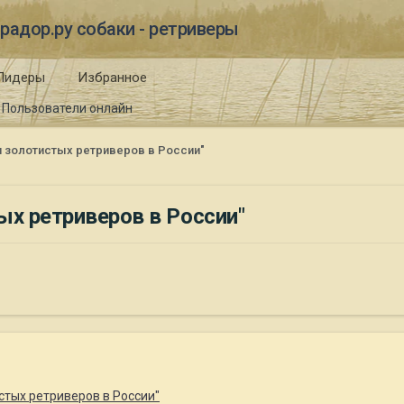
радор.ру собаки - ретриверы
Лидеры
Избранное
Пользователи онлайн
 золотистых ретриверов в России"
ых ретриверов в России"
стых ретриверов в России"