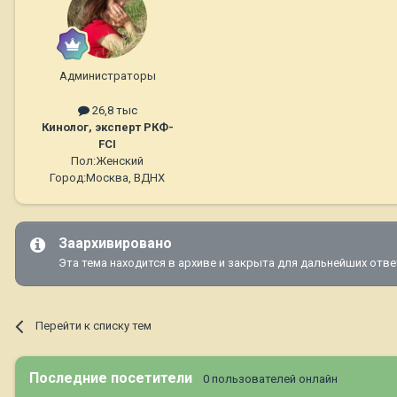
Администраторы
26,8 тыс
Кинолог, эксперт РКФ-
FCI
Пол:
Женский
Город:
Москва, ВДНХ
Заархивировано
Эта тема находится в архиве и закрыта для дальнейших отве
Перейти к списку тем
Последние посетители
0 пользователей онлайн