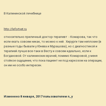
В Калининской лечебнице
http://lefortvet.ru
относительно приличный доктор-терапевт - Комарова, так что
если ехать совсем никак, то можно к ней. Хирурги там неплохие (в
разные годы бывали у Юнева и Мурашова), но с диагностикой и
терапией лучше все-таки в Весту и совсем идеально, если к
Богдановой. От калининских врачей, помимо Комаровой, у меня
стойкое ощущение, что пока пациент не под наркозом на операции,
он им не особо интересен.
Изменено
8 января, 2017
пользователем n_y