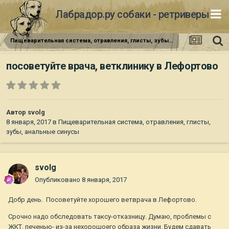
Лабрадор.ру собаки - ретриверы
Пищеварительная система, отравления, глисты, зубы, анальные синусы
посоветуйте врача, ветклинику в Лефортово
Автор
svolg
8 января, 2017
в
Пищеварительная система, отравления, глисты,
зубы, анальные синусы
svolg
Опубликовано
8 января, 2017
Добр день. Посоветуйте хорошего ветврача в Лефортово.
Срочно надо обследовать таксу-отказницу. Думаю, проблемы с
ЖКТ, печенью- из-за нехорошоего образа жизни. Будем сдавать