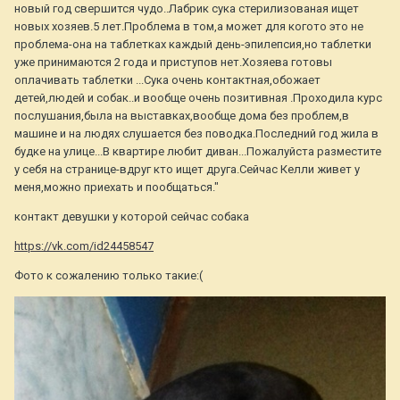
новый год свершится чудо..Лабрик сука стерилизованая ищет
новых хозяев.5 лет.Проблема в том,а может для когото это не
проблема-она на таблетках каждый день-эпилепсия,но таблетки
уже принимаются 2 года и приступов нет.Хозяева готовы
оплачивать таблетки ...Сука очень контактная,обожает
детей,людей и собак..и вообще очень позитивная .Проходила курс
послушания,была на выставках,вообще дома без проблем,в
машине и на людях слушается без поводка.Последний год жила в
будке на улице...В квартире любит диван...Пожалуйста разместите
у себя на странице-вдруг кто ищет друга.Сейчас Келли живет у
меня,можно приехать и пообщаться."
контакт девушки у которой сейчас собака
https://vk.com/id24458547
Фото к сожалению только такие:(