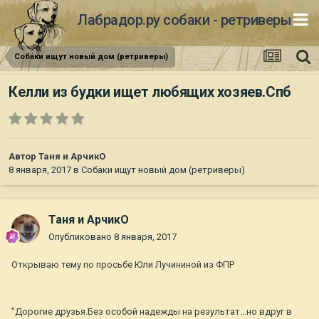
Лабрадор.ру собаки - ретриверы
Собаки ищут новый дом (ретриверы)
Келли из будки ищет любящих хозяев.Спб
Автор
Таня и АрчикО
8 января, 2017
в
Собаки ищут новый дом (ретриверы)
Таня и АрчикО
Опубликовано
8 января, 2017
Открываю тему по просьбе Юли Лучининой из ФПР
"Дорогие друзья.Без особой надежды на результат...но вдруг в