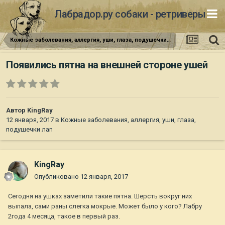
Лабрадор.ру собаки - ретриверы
Кожные заболевания, аллергия, уши, глаза, подушечки лап
Появились пятна на внешней стороне ушей
Автор
KingRay
12 января, 2017
в
Кожные заболевания, аллергия, уши, глаза,
подушечки лап
KingRay
Опубликовано
12 января, 2017
Сегодня на ушках заметили такие пятна. Шерсть вокруг них
выпала, сами раны слегка мокрые. Может было у кого? Лабру
2года 4 месяца, такое в первый раз.